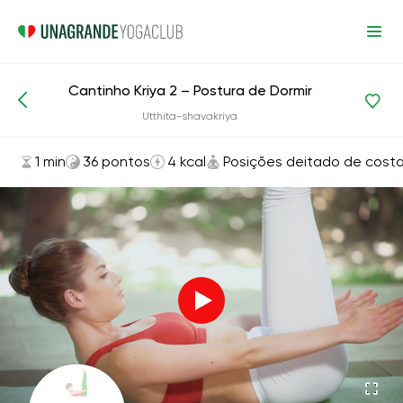
Cantinho Kriya 2 – Postura de Dormir
Asanas e exercícios
Posições deitado de costas
Utthita-shavakriya
1 min
36 pontos
4 kcal
Posições deitado de cost