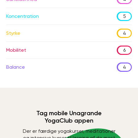
Koncentration
5
Styrke
4
Mobilitet
6
Balance
4
Tag mobile Unagrande
YogaClub appen
Der er færdige yogakurser, meditationer
og intensive kurser til løsning af de mest