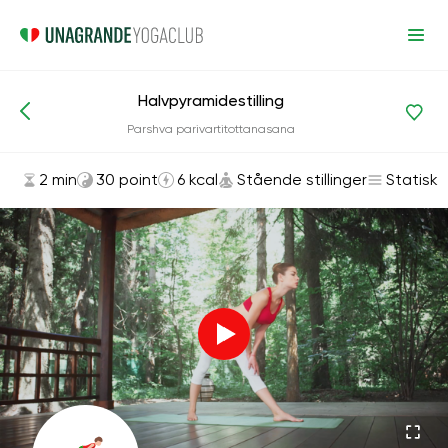
Halvpyramidestilling
Asanas og øvelser
Stående stillinger
Parshva parivartitottanasana
2 min
30 point
6 kcal
Stående stillinger
Statisk