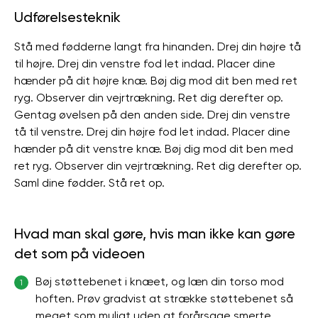
Udførelsesteknik
Stå med fødderne langt fra hinanden. Drej din højre tå
til højre. Drej din venstre fod let indad. Placer dine
hænder på dit højre knæ. Bøj dig mod dit ben med ret
ryg. Observer din vejrtrækning. Ret dig derefter op.
Gentag øvelsen på den anden side. Drej din venstre
tå til venstre. Drej din højre fod let indad. Placer dine
hænder på dit venstre knæ. Bøj dig mod dit ben med
ret ryg. Observer din vejrtrækning. Ret dig derefter op.
Saml dine fødder. Stå ret op.
Hvad man skal gøre, hvis man ikke kan gøre
det som på videoen
Bøj støttebenet i knæet, og læn din torso mod
1
hoften. Prøv gradvist at strække støttebenet så
meget som muligt uden at forårsage smerte.