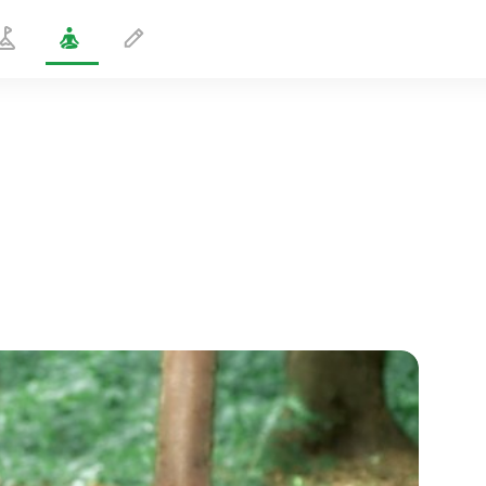
Große Robbenpose
3 min
flucht der seele
01:44