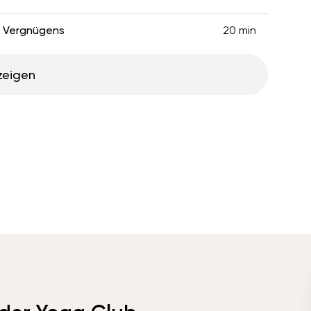
s Vergnügens
20 min
zeigen