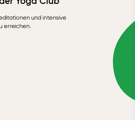
 der Yoga Club
ditationen und intensive
u erreichen.