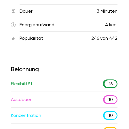
Dauer
3 Minuten
Energieaufwand
4 kcal
Popularität
246
von
442
Belohnung
Flexibilität
16
Ausdauer
10
Konzentration
10