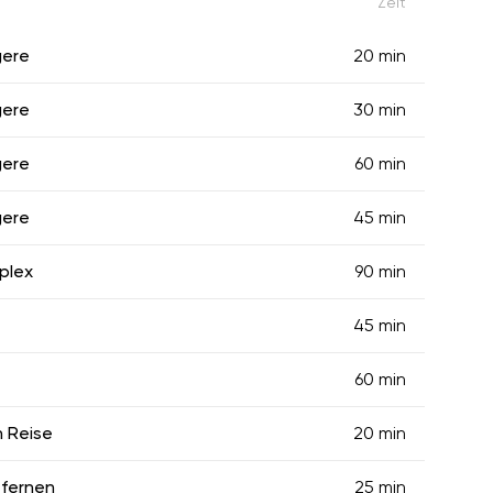
Zeit
gere
20 min
gere
30 min
gere
60 min
gere
45 min
plex
90 min
45 min
60 min
n Reise
20 min
tfernen
25 min