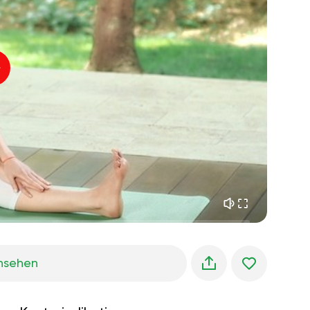
innerer frieden
01:27
morgenträume
01:34
waldkühlung
05:00
Instruktor-Stimme
sommerregen
02:00
bergstille
02:00
seebrise
02:00
die stimme des winds
02:00
frühlingswald
02:00
nsehen