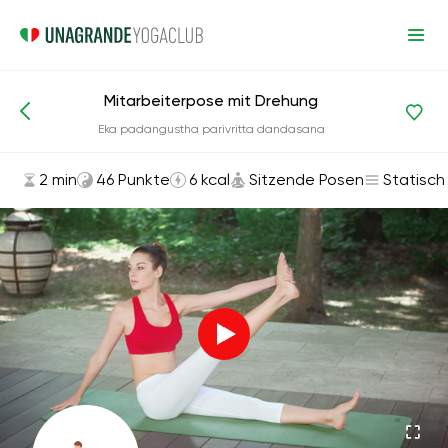
Mitarbeiterpose mit Drehung
Asanas und Übungen
Sitzende Posen
Eka padangustha parivritta dandasana
2 min
46 Punkte
6 kcal
Sitzende Posen
Statisch