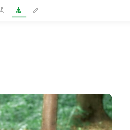
Pose du Grand Phoque
3 min
le vol de l'âme
01:44