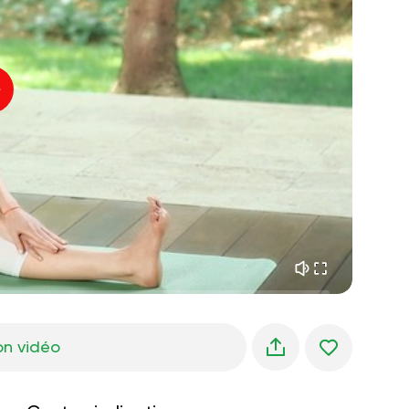
paix intérieure
01:27
rêves du matin
01:34
fraîcheur de la forêt
05:00
Voix de l'instructeur
pluie d'été
02:00
silence des montagnes
02:00
brise de mer
02:00
la voix du vent
02:00
forêt de printemps
02:00
on vidéo