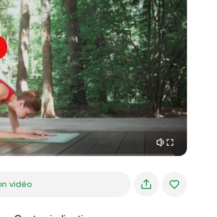
paix intérieure
01:27
rêves du matin
01:34
fraîcheur de la forêt
05:00
Voix de l'instructeur
pluie d'été
02:00
silence des montagnes
02:00
brise de mer
02:00
la voix du vent
02:00
forêt de printemps
02:00
on vidéo