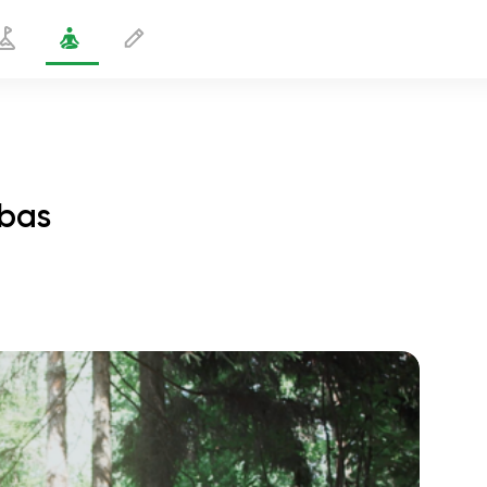
 bas
Pose Makara orientée vers le bas
1 min
le vol de l'âme
01:44