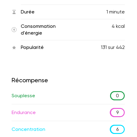
Durée
1 minute
Consommation
4 kcal
d'énergie
Popularité
131
sur
442
Récompense
Souplesse
0
Endurance
9
Concentration
6