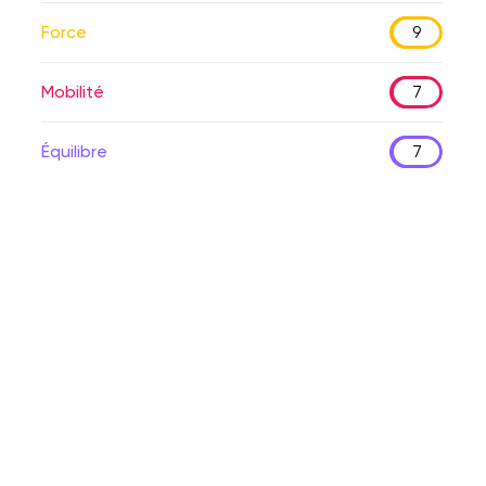
Force
9
Mobilité
7
Équilibre
7