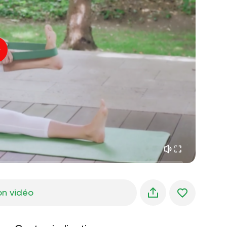
paix intérieure
01:27
rêves du matin
01:34
fraîcheur de la forêt
05:00
Voix de l'instructeur
pluie d'été
02:00
silence des montagnes
02:00
brise de mer
02:00
la voix du vent
02:00
forêt de printemps
02:00
on vidéo