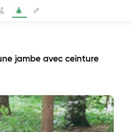
'une jambe avec ceinture
d'étirement d'une jambe avec ceinture
2 min
le vol de l'âme
01:44