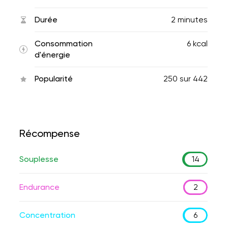
Durée
2 minutes
Consommation
6 kcal
d'énergie
Popularité
250
sur
442
Récompense
Souplesse
14
Endurance
2
Concentration
6