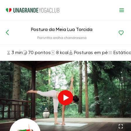
Postura da Meia Lua Torcida
Asanas e exercícios
Posturas em pé
Parivritta ardha chandrasana
3 min
70 pontos
8 kcal
Posturas em pé
Estátic