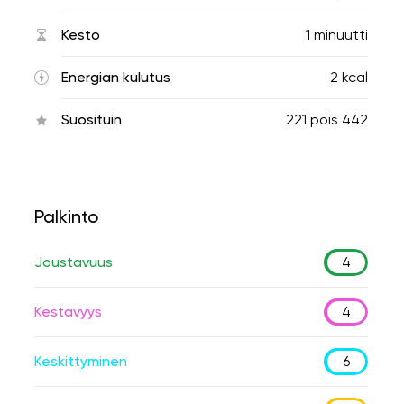
Kesto
1 minuutti
Energian kulutus
2 kcal
Suosituin
221
pois
442
Palkinto
Joustavuus
4
Kestävyys
4
Keskittyminen
6