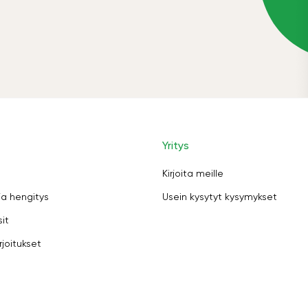
Yritys
Kirjoita meille
ja hengitys
Usein kysytyt kysymykset
sit
rjoitukset