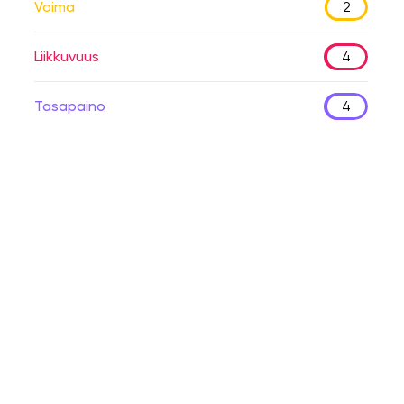
Voima
2
Liikkuvuus
4
Tasapaino
4