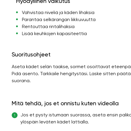
Hyödyllinen vaikutus
Vahvistaa niveliä ja käden lihaksia
Parantaa selkärangan liikkuvuutta
Rentouttaa rintalihaksia
Lisää keuhkojen kapasiteettia
Suoritusohjeet
Aseta kädet selän taakse, sormet osoittavat eteenpäin
Pidä asento. Tarkkaile hengitystäsi. Laske sitten päätä
suorana.
Mitä tehdä, jos et onnistu kuten videolla
Jos et pysty istumaan suorassa, aseta ensin palikoi
1
ylöspäin leväten kädet lattialla.