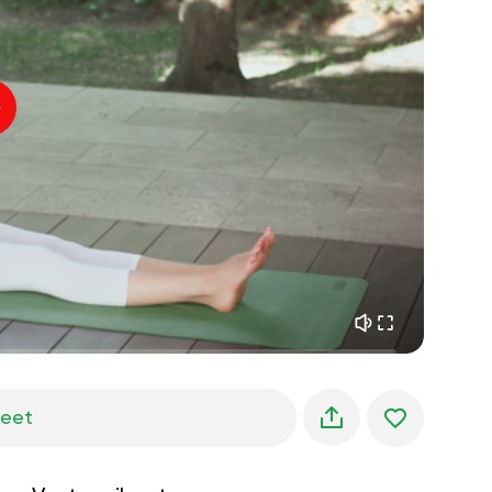
sisäinen rauha
01:27
aamun unelmat
01:34
metsän viileys
05:00
Ohjaajan ääni
kesäsade
02:00
vuoren hiljaisuus
02:00
merituuli
02:00
tuulen ääni
02:00
kevätmetsä
02:00
jeet