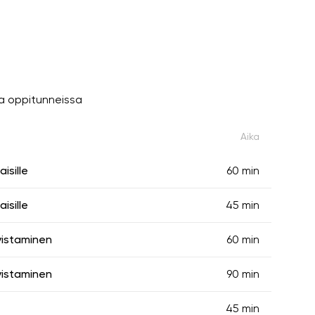
a oppitunneissa
Aika
isille
60 min
isille
45 min
vistaminen
60 min
vistaminen
90 min
45 min