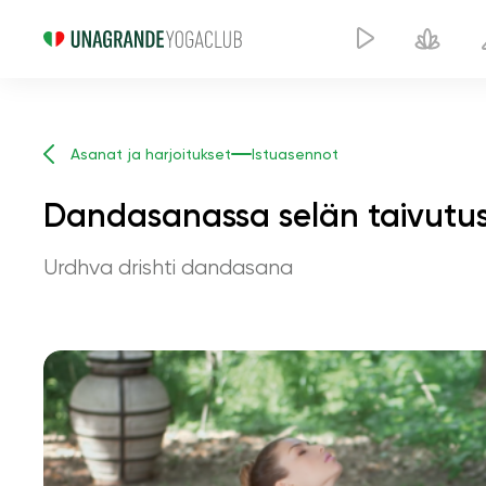
Asanat ja harjoitukset
Istuasennot
Dandasanassa selän taivutu
Urdhva drishti dandasana