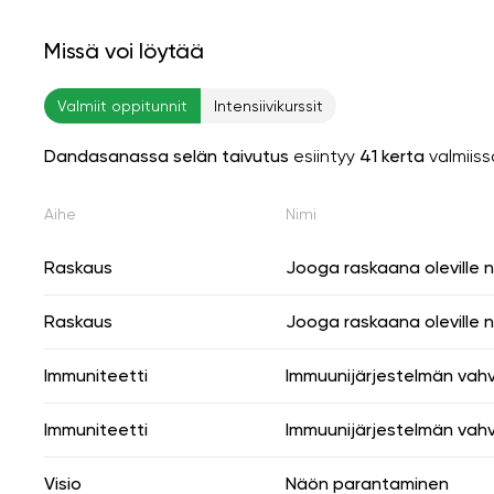
Missä voi löytää
Valmiit oppitunnit
Intensiivikurssit
Dandasanassa selän taivutus
esiintyy
41 kerta
valmiiss
Aihe
Nimi
Raskaus
Jooga raskaana oleville na
Raskaus
Jooga raskaana oleville na
Immuniteetti
Immuunijärjestelmän vah
Immuniteetti
Immuunijärjestelmän vah
Visio
Näön parantaminen