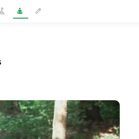
s
Dandasanassa selän taivutus
1 min
sielun lento
01:44