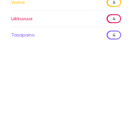
Voima
6
Liikkuvuus
4
Tasapaino
4