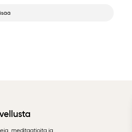
lisää
vellusta
eja, meditaatioita ja