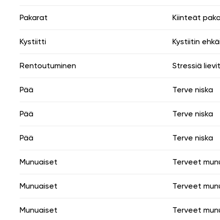
Pakarat
Kiinteät pak
Kystiitti
Kystiitin ehkä
Rentoutuminen
Stressiä liev
Pää
Terve niska
Pää
Terve niska
Pää
Terve niska
Munuaiset
Terveet mun
Munuaiset
Terveet mun
Munuaiset
Terveet mun