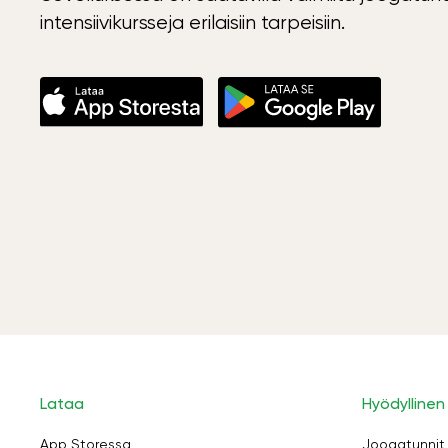
intensiivikursseja erilaisiin tarpeisiin.
Lataa
Hyödyllinen
App Storessa
Joogatunnit