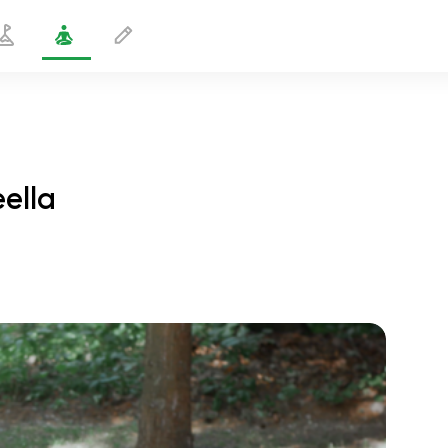
eella
Puolisilta-asento jalkojen otteella
1 min
sielun lento
01:44