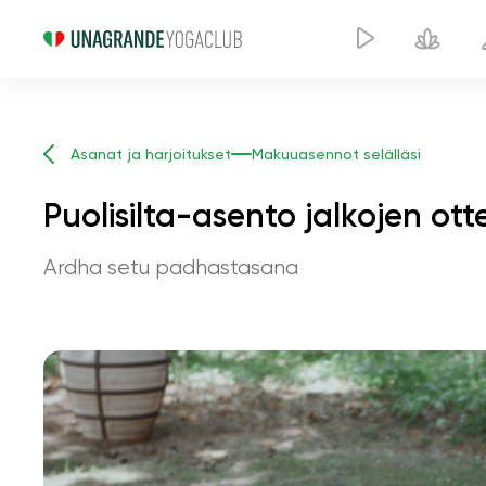
Asanat ja harjoitukset
Makuuasennot selälläsi
Puolisilta-asento jalkojen ott
Ardha setu padhastasana