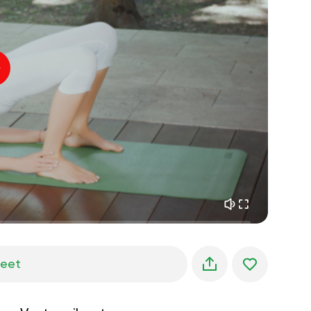
sisäinen rauha
01:27
aamun unelmat
01:34
metsän viileys
05:00
Ohjaajan ääni
kesäsade
02:00
vuoren hiljaisuus
02:00
merituuli
02:00
tuulen ääni
02:00
kevätmetsä
02:00
jeet