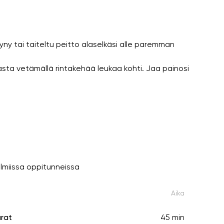
y tai taiteltu peitto alaselkäsi alle paremman
iasta vetämällä rintakehää leukaa kohti. Jaa painosi
lmiissa oppitunneissa
Aika
arat
45 min