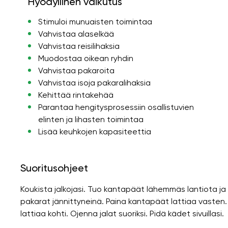
Hyödyllinen vaikutus
Stimuloi munuaisten toimintaa
Vahvistaa alaselkää
Vahvistaa reisilihaksia
Muodostaa oikean ryhdin
Vahvistaa pakaroita
Vahvistaa isoja pakaralihaksia
Kehittää rintakehää
Parantaa hengitysprosessiin osallistuvien
elinten ja lihasten toimintaa
Lisää keuhkojen kapasiteettia
Suoritusohjeet
Koukista jalkojasi. Tuo kantapäät lähemmäs lantiota ja ta
pakarat jännittyneinä. Paina kantapäät lattiaa vasten. 
lattiaa kohti. Ojenna jalat suoriksi. Pidä kädet sivuillasi.