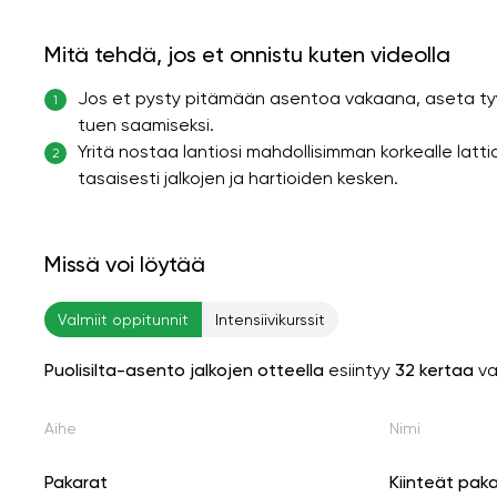
Mitä tehdä, jos et onnistu kuten videolla
Jos et pysty pitämään asentoa vakaana, aseta tyyn
1
tuen saamiseksi.
Yritä nostaa lantiosi mahdollisimman korkealle latt
2
tasaisesti jalkojen ja hartioiden kesken.
Missä voi löytää
Valmiit oppitunnit
Intensiivikurssit
Puolisilta-asento jalkojen otteella
esiintyy
32 kertaa
va
Aihe
Nimi
Pakarat
Kiinteät pak