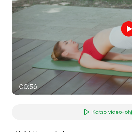
00:56
Katso video-oh