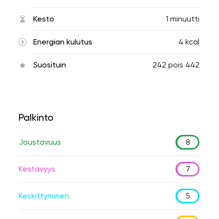
Kesto
1 minuutti
Energian kulutus
4 kcal
Suosituin
242
pois
442
Palkinto
Joustavuus
8
Kestävyys
7
Keskittyminen
5