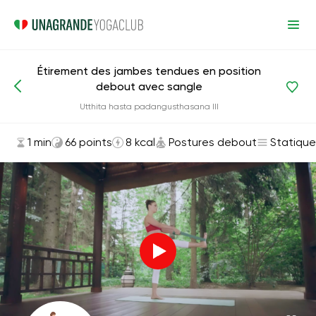
Étirement des jambes tendues en position
debout avec sangle
Asanas et exercices
Postures debout
Utthita hasta padangusthasana III
1 min
66 points
8 kcal
Postures debout
Statique