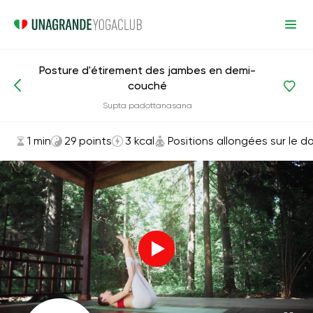
Posture d'étirement des jambes en demi-
couché
Asanas et exercices
Positions allongées sur le dos
Supta padottanasana
1 min
29 points
3 kcal
Positions allongées sur le d