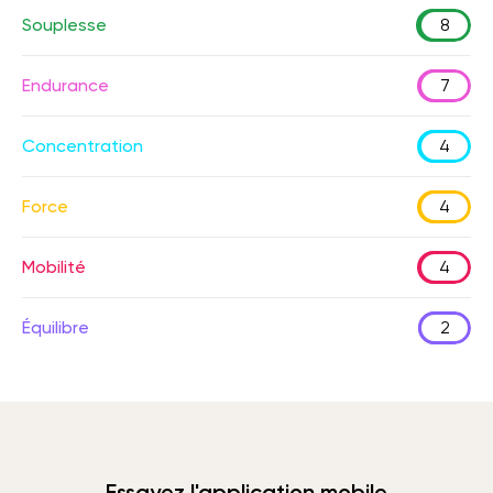
Souplesse
8
Endurance
7
Concentration
4
Force
4
Mobilité
4
Équilibre
2
Essayez l'application mobile