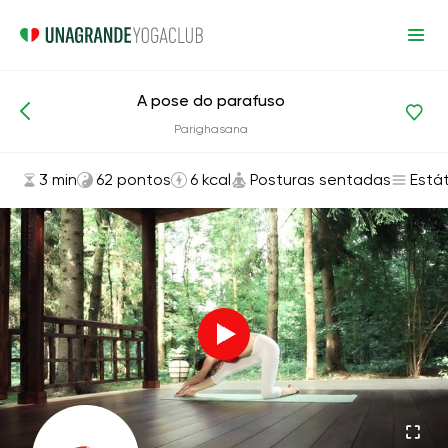
A pose do parafuso
Asanas e exercícios
Posturas sentadas
Parighasana
3 min
62 pontos
6 kcal
Posturas sentadas
Está