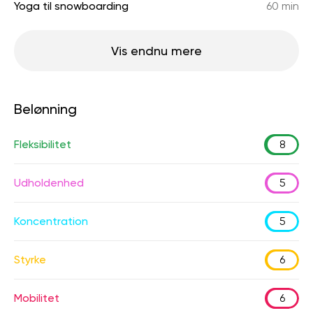
Yoga til snowboarding
60 min
Vis endnu mere
Belønning
Fleksibilitet
8
Udholdenhed
5
Koncentration
5
Styrke
6
Mobilitet
6