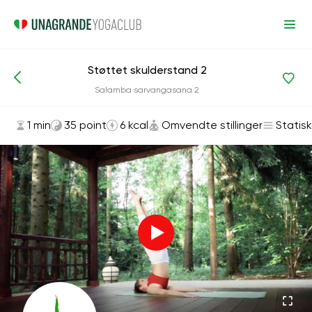
Støttet skulderstand 2
Asanas og øvelser
Omvendte stillinger
Salamba sarvangasana 2
1 min
35 point
6 kcal
Omvendte stillinger
Statisk