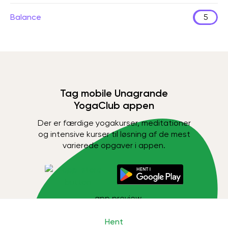
Balance
5
Tag mobile Unagrande
YogaClub appen
Der er færdige yogakurser, meditationer
og intensive kurser til løsning af de mest
varierede opgaver i appen.
Hent