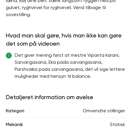
lænd. Bøj dine ben. Sænk langsomt ryggen ned på
gulvet, ryghvirvel for ryghvirvel. Vend tilbage til
sovestilling.
Hvad man skal gøre, hvis man ikke kan gøre
det som på videoen
Det giver mening først at mestre Viparita karani,
1
Sarvangasana, Eka pada sarvangasana,
Parshvaika pada sarvangasana, det vil sige lettere
muligheder med hensyn til balance.
Detaljeret information om øvelse
Kategori
Omvendte stillinger
Mekanik
Statisk