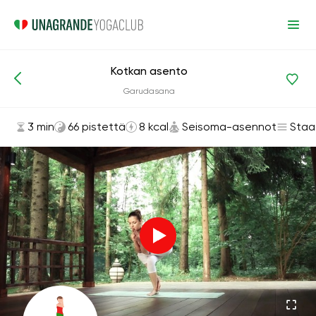
Kotkan asento
Asanat ja harjoitukset
Seisoma-asennot
Garudasana
3 min
66 pistettä
8 kcal
Seisoma-asennot
Staa