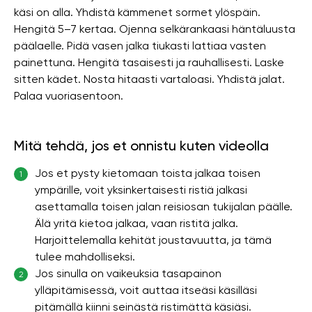
käsi on alla. Yhdistä kämmenet sormet ylöspäin.
Hengitä 5–7 kertaa. Ojenna selkärankaasi häntäluusta
päälaelle. Pidä vasen jalka tiukasti lattiaa vasten
painettuna. Hengitä tasaisesti ja rauhallisesti. Laske
sitten kädet. Nosta hitaasti vartaloasi. Yhdistä jalat.
Palaa vuoriasentoon.
Mitä tehdä, jos et onnistu kuten videolla
Jos et pysty kietomaan toista jalkaa toisen
1
ympärille, voit yksinkertaisesti ristiä jalkasi
asettamalla toisen jalan reisiosan tukijalan päälle.
Älä yritä kietoa jalkaa, vaan ristitä jalka.
Harjoittelemalla kehität joustavuutta, ja tämä
tulee mahdolliseksi.
Jos sinulla on vaikeuksia tasapainon
2
ylläpitämisessä, voit auttaa itseäsi käsilläsi
pitämällä kiinni seinästä ristimättä käsiäsi.