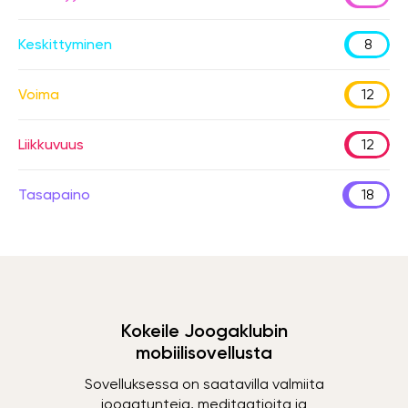
Keskittyminen
8
Voima
12
Liikkuvuus
12
Tasapaino
18
Kokeile Joogaklubin
mobiilisovellusta
Sovelluksessa on saatavilla valmiita
joogatunteja, meditaatioita ja