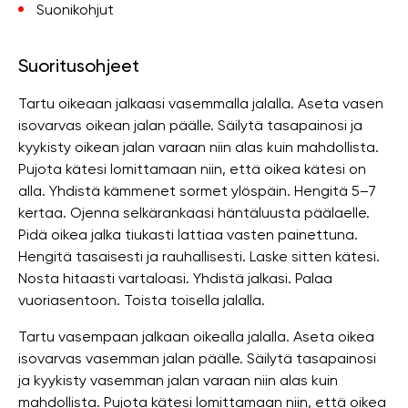
Suonikohjut
Suoritusohjeet
Tartu oikeaan jalkaasi vasemmalla jalalla. Aseta vasen
isovarvas oikean jalan päälle. Säilytä tasapainosi ja
kyykisty oikean jalan varaan niin alas kuin mahdollista.
Pujota kätesi lomittamaan niin, että oikea kätesi on
alla. Yhdistä kämmenet sormet ylöspäin. Hengitä 5–7
kertaa. Ojenna selkärankaasi häntäluusta päälaelle.
Pidä oikea jalka tiukasti lattiaa vasten painettuna.
Hengitä tasaisesti ja rauhallisesti. Laske sitten kätesi.
Nosta hitaasti vartaloasi. Yhdistä jalkasi. Palaa
vuoriasentoon. Toista toisella jalalla.
Tartu vasempaan jalkaan oikealla jalalla. Aseta oikea
isovarvas vasemman jalan päälle. Säilytä tasapainosi
ja kyykisty vasemman jalan varaan niin alas kuin
mahdollista. Pujota kätesi lomittamaan niin, että oikea