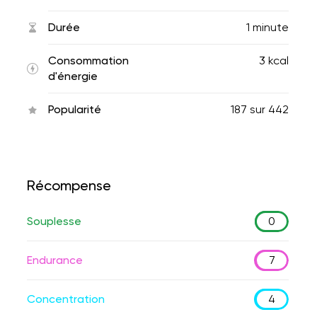
Durée
1 minute
Consommation
3 kcal
d'énergie
Popularité
187
sur
442
Récompense
Souplesse
0
Endurance
7
Concentration
4