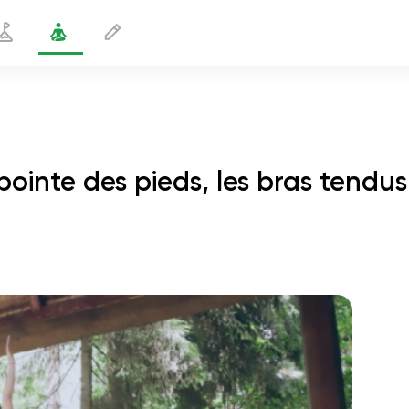
pointe des pieds, les bras tendus
sur la pointe des pieds, les bras
1
min
le vol de l'âme
01:44