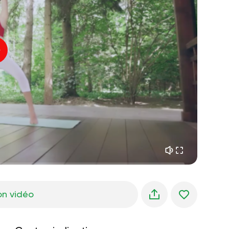
paix intérieure
01:27
rêves du matin
01:34
fraîcheur de la forêt
05:00
Voix de l'instructeur
pluie d'été
02:00
silence des montagnes
02:00
brise de mer
02:00
la voix du vent
02:00
forêt de printemps
02:00
on vidéo