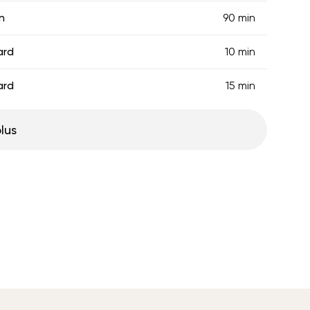
n
90 min
ard
10 min
ard
15 min
plus