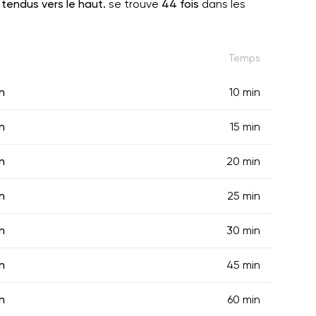
 tendus vers le haut.
se trouve
44 fois
dans les
Temps
n
10 min
n
15 min
n
20 min
n
25 min
n
30 min
n
45 min
n
60 min