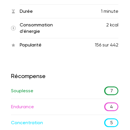
Durée
1 minute
Consommation
2 kcal
d'énergie
Popularité
156
sur
442
Récompense
Souplesse
7
Endurance
4
Concentration
5