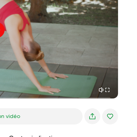
paix intérieure
01:27
rêves du matin
01:34
fraîcheur de la forêt
05:00
Voix de l'instructeur
pluie d'été
02:00
silence des montagnes
02:00
brise de mer
02:00
la voix du vent
02:00
forêt de printemps
02:00
on vidéo