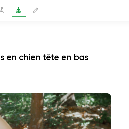
s en chien tête en bas
pointe des pieds en chien tête en bas
1 min
le vol de l'âme
01:44