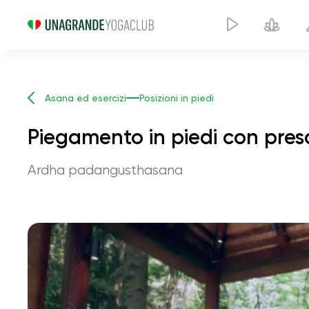
Asana ed esercizi
Posizioni in piedi
Piegamento in piedi con presa
Ardha padangusthasana
Pi