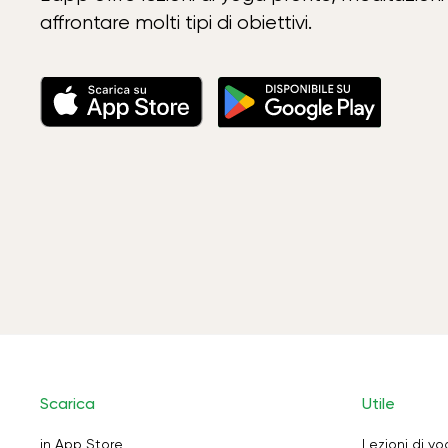
affrontare molti tipi di obiettivi.
Scarica
Utile
in App Store
Lezioni di y