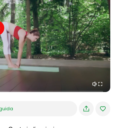
pace interiore
01:27
sogni mattutini
01:34
freschezza della foresta
05:00
Voce dell'istruttore
pioggia estiva
02:00
silenzio di montagna
02:00
brezza marina
02:00
la voce del vento
02:00
foresta di primavera
02:00
guida