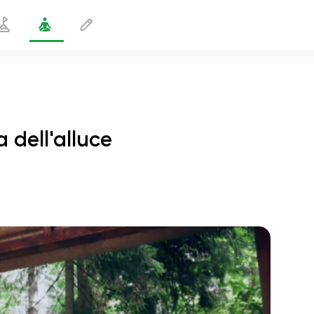
 dell'alluce
egamento in piedi con presa dell'alluce
1 min
volo dell'anima
01:44