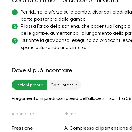
Cosa fare se non riesce come nel video
Per ridurre lo sforzo sulle gambe, divarica i piedi al
1
parte posteriore delle gambe.
Rilassa l'arco della schiena, che accentua l'angolo 
2
delle gambe, aumentando l'allungamento della par
Durante la gravidanza: eseguito da praticanti espert
3
spalle, utilizzando una cintura.
Dove si può incontrare
Lezioni pronte
Corsi intensivi
Piegamento in piedi con presa dell'alluce
si incontra
58
Argomento
Nome
Pressione
A. Complesso di ipertensione d