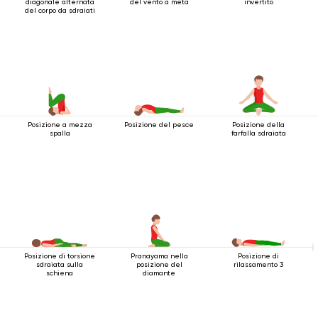
diagonale alternata
del vento a metà
invertito
del corpo da sdraiati
Posizione a mezza
Posizione del pesce
Posizione della
spalla
farfalla sdraiata
Posizione di torsione
Pranayama nella
Posizione di
sdraiata sulla
posizione del
rilassamento 3
schiena
diamante