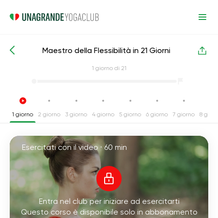
Maestro della Flessibilità in 21 Giorni
Corsi intensivi di yoga
Flessibilità
1
giorno di 21
1 giorno
2 giorno
3 giorno
4 giorno
5 giorno
6 giorno
7 giorno
8 gior
Esercitati con il video ·
60 min
Entra nel club per iniziare ad esercitarti
Questo corso è disponibile solo in abbonamento