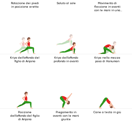
Rotazione dei piedi
Saluto al sole
Movimento di
in posizione eretta
flessione in avanti
con le mani in una
serratura
Kriya dell'affondo del
Kriya dell'affondo
Kriya nella mezza
figlio di Anjana
profondo in avanti
posa di Hanuman
Posizione
Piegamento in
Cane a testa in giù
dell'affondo del figlio
avanti con le mani
di Anjana
giunte