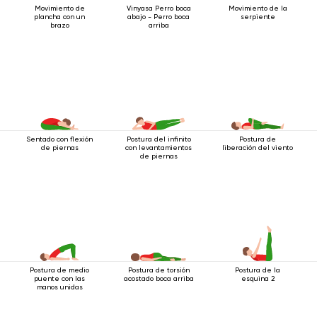
Movimiento de
Vinyasa Perro boca
Movimiento de la
plancha con un
abajo - Perro boca
serpiente
brazo
arriba
Sentado con flexión
Postura del infinito
Postura de
de piernas
con levantamientos
liberación del viento
de piernas
Postura de medio
Postura de torsión
Postura de la
puente con las
acostado boca arriba
esquina 2
manos unidas