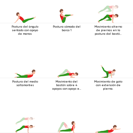
Postura del ángulo
Postura cómoda del
Movimiento alterno
sentado con apoyo
barco 1
de piernas en la
de manos
postura del bastón
de cuatro patas
Postura del medio
Movimiento del
Movimiento de gato
saltamontes
bastón sobre 4
con extensión de
apoyos con apoyo en
pierna.
los codos