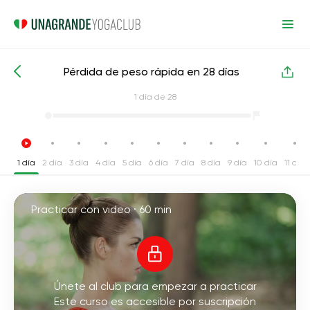
Pérdida de peso rápida en 28 días
Cursos intensivos de yoga
Pérdida de peso
1
día de 28
1 día
2 día
3 día
4 día
5 día
6 día
7 día
8 día
9 día
10 día
11 día
Practicar con video ·
60 min
Únete al club para empezar a practicar
Este curso es accesible por suscripción