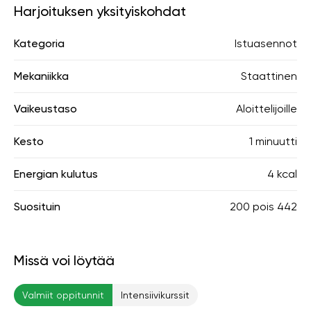
Harjoituksen yksityiskohdat
Kategoria
Istuasennot
Mekaniikka
Staattinen
Vaikeustaso
Aloittelijoille
Kesto
1 minuutti
Energian kulutus
4 kcal
Suosituin
200
pois
442
Missä voi löytää
Valmiit oppitunnit
Intensiivikurssit