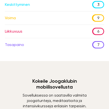
Keskittyminen
3
Voima
9
Liikkuvuus
6
Tasapaino
7
Kokeile Joogaklubin
mobiilisovellusta
Sovelluksessa on saatavilla valmiita
joogatunteja, meditaatioita ja
intensiivikursseja erilaisiin tarpeisiin.