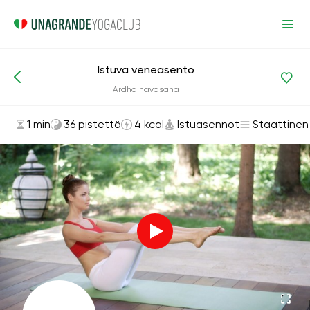
Istuva veneasento
Asanat ja harjoitukset
Istuasennot
Ardha navasana
1 min
36 pistettä
4 kcal
Istuasennot
Staattinen