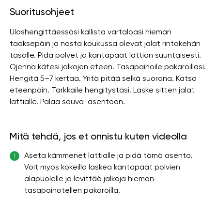
Suoritusohjeet
Uloshengittäessäsi kallista vartaloasi hieman
taaksepäin ja nosta koukussa olevat jalat rintakehän
tasolle. Pidä polvet ja kantapäät lattian suuntaisesti.
Ojenna kätesi jalkojen eteen. Tasapainoile pakaroillasi.
Hengitä 5–7 kertaa. Yritä pitää selkä suorana. Katso
eteenpäin. Tarkkaile hengitystäsi. Laske sitten jalat
lattialle. Palaa sauva-asentoon.
Mitä tehdä, jos et onnistu kuten videolla
Aseta kämmenet lattialle ja pidä tämä asento.
1
Voit myös kokeilla laskea kantapäät polvien
alapuolelle ja levittää jalkoja hieman
tasapainotellen pakaroilla.