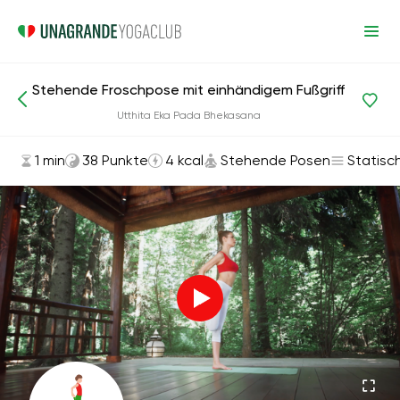
Stehende Froschpose mit einhändigem Fußgriff
Asanas und Übungen
Stehende Posen
Utthita Eka Pada Bhekasana
1 min
38 Punkte
4 kcal
Stehende Posen
Statisc