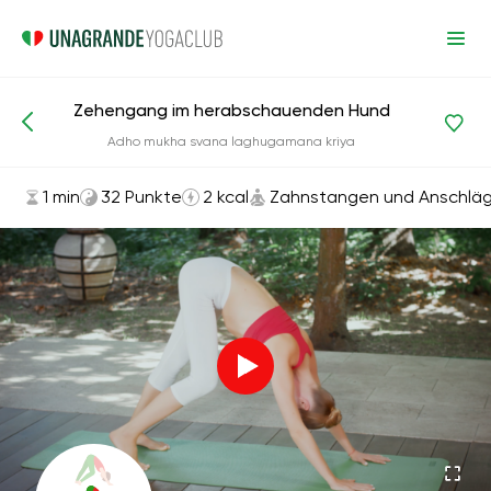
Zehengang im herabschauenden Hund
Asanas und Übungen
Zahnstangen und Anschläge
Adho mukha svana laghugamana kriya
1 min
32 Punkte
2 kcal
Zahnstangen und Anschlä