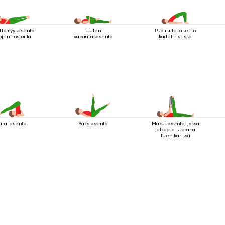
ttömyysasento
Tuulen
Puolisilta-asento
ojen nostoilla
vapautusasento
kädet ristissä
ura-asento
Saksiasento
Makuuasento, jossa
jalkaote suorana
tuen kanssa