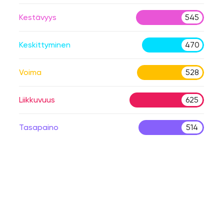
Kestävyys
545
Keskittyminen
470
Voima
528
Liikkuvuus
625
Tasapaino
514