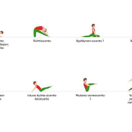
nto
Pulttiasento
Kyyhkynen asento 1
V
lkojen
lla
nan
Istuva kulma-asento
Mukava veneasento
V
s
käsituella
1
ja
nel
sau