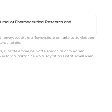
ournal of Pharmaceutical Research and
ä terveyssuosituksia. Terveystieto on tarkoitettu yleiseen
onsultointia.
eella, suosittelemme neuvottelemaan asianmukaisen
i tarjoa lääkärin neuvoja. Käytät tai luotat sovelluksen