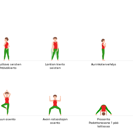
uttava seisten
Lantion kierto
Aurinkotervehdys
htäväkierto
seisten
uun asento
Avoin ratsastajan
Prasarita
asento
Padottanasana 1 pää
lattiassa