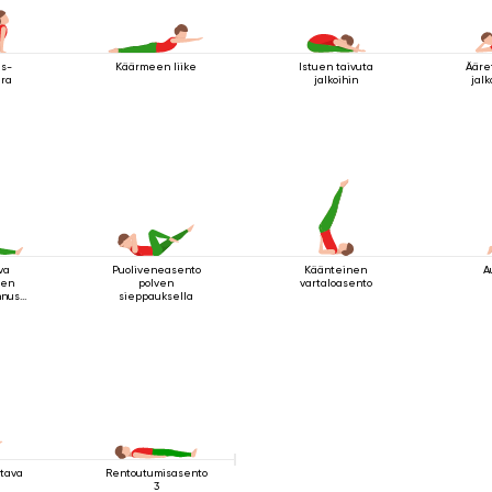
as-
Käärmeen liike
Istuen taivuta
Ääre
ira
jalkoihin
jalk
va
Puoliveneasento
Käänteinen
A
nen
polven
vartaloasento
nnus
sieppauksella
ossa
ttava
Rentoutumisasento
3