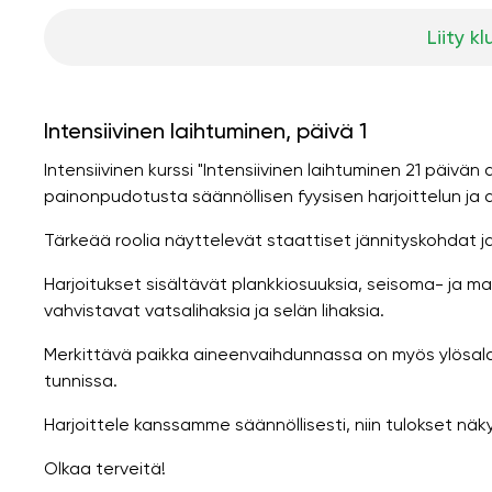
Liity kl
Intensiivinen laihtuminen, päivä 1
Intensiivinen kurssi "Intensiivinen laihtuminen 21 päivän
painonpudotusta säännöllisen fyysisen harjoittelun ja 
Tärkeää roolia näyttelevät staattiset jännityskohdat ja
Harjoitukset sisältävät plankkiosuuksia, seisoma- ja maka
vahvistavat vatsalihaksia ja selän lihaksia.
Merkittävä paikka aineenvaihdunnassa on myös ylösalais
tunnissa.
Harjoittele kanssamme säännöllisesti, niin tulokset näk
Olkaa terveitä!