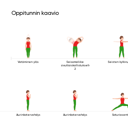
Oppitunnin kaavio
Vetäminen ylös
Seisomaliike
Seisten kylkiru
sivuttaiskallistuksella
2
Aurinkotervehdys
Aurinkotervehdys
Soturiasent