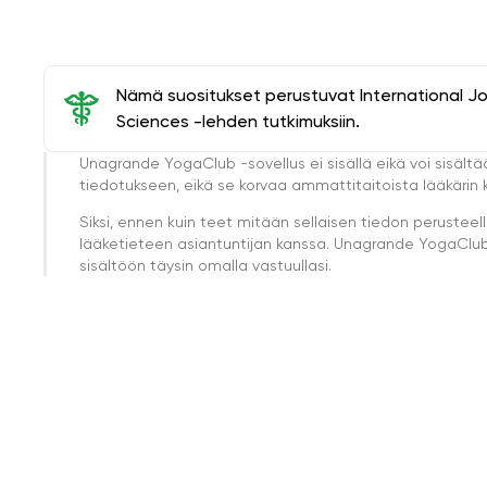
Nämä suositukset perustuvat International J
Sciences -lehden tutkimuksiin.
Unagrande YogaClub -sovellus ei sisällä eikä voi sisältä
tiedotukseen, eikä se korvaa ammattitaitoista lääkärin k
Siksi, ennen kuin teet mitään sellaisen tiedon perust
lääketieteen asiantuntijan kanssa. Unagrande YogaClub e
sisältöön täysin omalla vastuullasi.