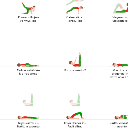
Kissan jalkojen
Yhden käden
Vinyasa al
venytysliike
lankkuliike
ylöspäin ko
Makaa selällään
Kulma-asento 2
Vuorottele
kierreasento
diagonaali
vartalon oje
makuuasenn
Tuulta vapau
Kriya-kulma 2 –
Kriya Corner 2 –
asento
Nukkumisasento
Puoli siltaa