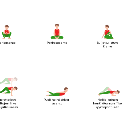
arisasento
Perhosasento
Suljettu istuva
kierre
uorotteleva
Puoli heinäsirkka-
Nelijalkainen
lkojen liike
asento
henkilökunnan liike
ijalkaisessa
kyynärpäätuella
va-asennossa