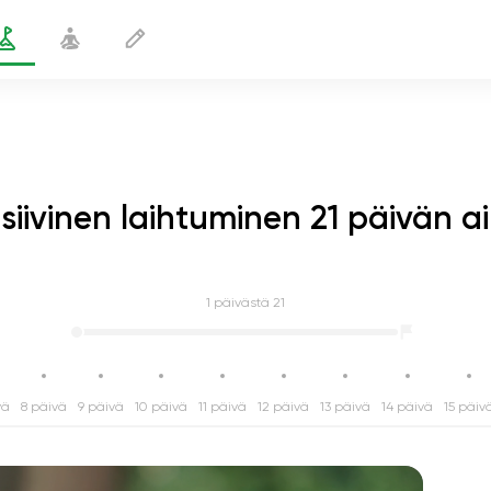
nsiivinen laihtuminen 21 päivän a
1
päivästä 21
vä
8 päivä
9 päivä
10 päivä
11 päivä
12 päivä
13 päivä
14 päivä
15 päiv