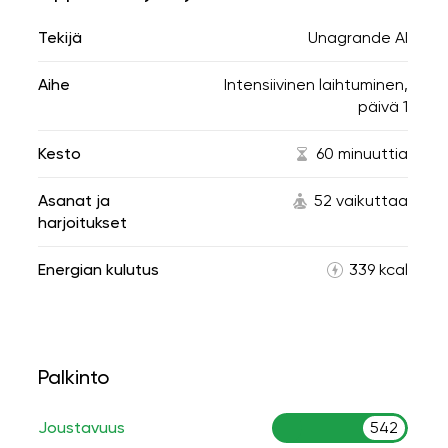
Tekijä
Unagrande AI
Aihe
Intensiivinen laihtuminen,
päivä 1
Kesto
60 minuuttia
Asanat ja
52 vaikuttaa
harjoitukset
Energian kulutus
339 kcal
Palkinto
Joustavuus
542