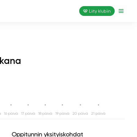
Liity klubiin
ikana
ä
16 päivä
17 päivä
18 päivä
19 päivä
20 päivä
21 päivä
Oppitunnin yksityiskohdat