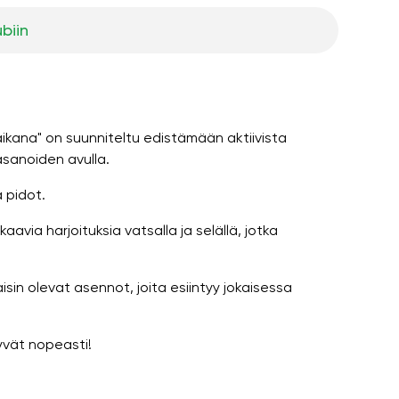
ubiin
 aikana" on suunniteltu edistämään aktiivista
asanoiden avulla.
 pidot.
avia harjoituksia vatsalla ja selällä, jotka
in olevat asennot, joita esiintyy jokaisessa
yvät nopeasti!