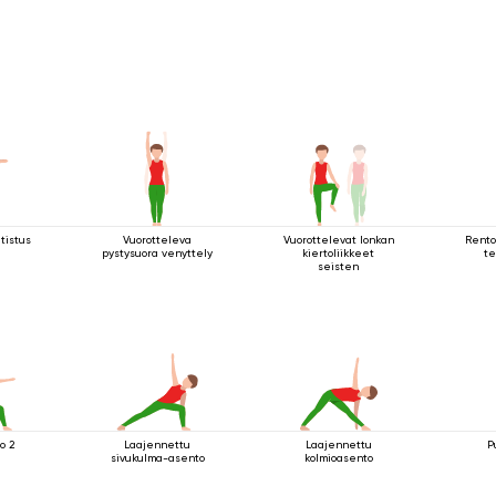
tistus
Vuorotteleva
Vuorottelevat lonkan
Rento
pystysuora venyttely
kiertoliikkeet
te
seisten
o 2
Laajennettu
Laajennettu
P
sivukulma-asento
kolmioasento