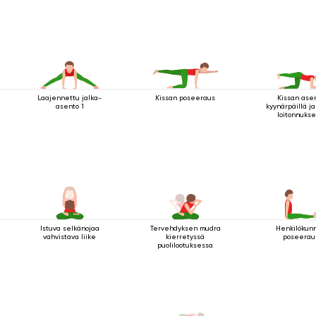
Laajennettu jalka-
Kissan poseeraus
Kissan ase
asento 1
kyynärpäillä ja
loitonnukse
Istuva selkänojaa
Tervehdyksen mudra
Henkilökun
vahvistava liike
kierretyssä
poseerau
puolilootuksessa