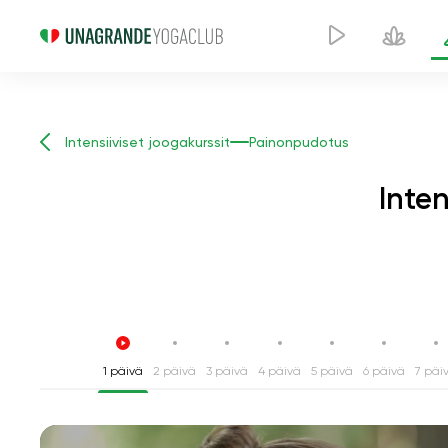
Intensiiviset joogakurssit
Painonpudotus
Inte
1 päivä
2 päivä
3 päivä
4 päivä
5 päivä
6 päivä
7 päi