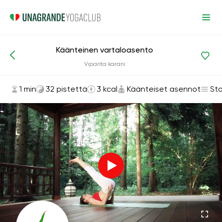
Käänteinen vartaloasento
Asanat ja harjoitukset
Käänteiset asennot
Viparita karani
1 min
32 pistettä
3 kcal
Käänteiset asennot
St