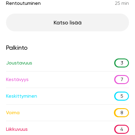
Rentoutuminen
25 min
Katso lisää
Palkinto
Joustavuus
3
Kestävyys
7
Keskittyminen
5
Voima
8
Liikkuvuus
4