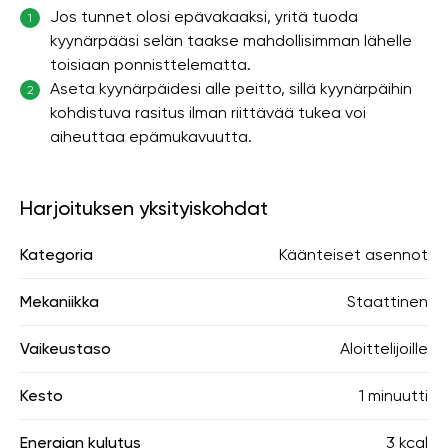
Jos tunnet olosi epävakaaksi, yritä tuoda
1
kyynärpääsi selän taakse mahdollisimman lähelle
toisiaan ponnisttelematta.
Aseta kyynärpäidesi alle peitto, sillä kyynärpäihin
2
kohdistuva rasitus ilman riittävää tukea voi
aiheuttaa epämukavuutta.
Harjoituksen yksityiskohdat
Kategoria
Käänteiset asennot
Mekaniikka
Staattinen
Vaikeustaso
Aloittelijoille
Kesto
1 minuutti
Energian kulutus
3 kcal