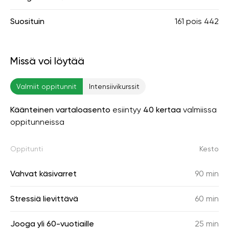
Suosituin
161
pois
442
Missä voi löytää
Valmiit oppitunnit
Intensiivikurssit
Käänteinen vartaloasento
esiintyy
40 kertaa
valmiissa
oppitunneissa
Oppitunti
Kesto
Vahvat käsivarret
90 min
Stressiä lievittävä
60 min
Jooga yli 60-vuotiaille
25 min