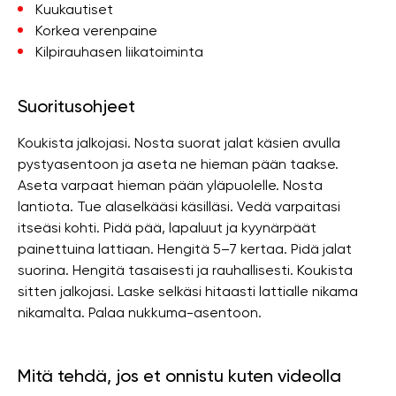
Kuukautiset
Korkea verenpaine
Kilpirauhasen liikatoiminta
Suoritusohjeet
Koukista jalkojasi. Nosta suorat jalat käsien avulla
pystyasentoon ja aseta ne hieman pään taakse.
Aseta varpaat hieman pään yläpuolelle. Nosta
lantiota. Tue alaselkääsi käsilläsi. Vedä varpaitasi
itseäsi kohti. Pidä pää, lapaluut ja kyynärpäät
painettuina lattiaan. Hengitä 5–7 kertaa. Pidä jalat
suorina. Hengitä tasaisesti ja rauhallisesti. Koukista
sitten jalkojasi. Laske selkäsi hitaasti lattialle nikama
nikamalta. Palaa nukkuma-asentoon.
Mitä tehdä, jos et onnistu kuten videolla