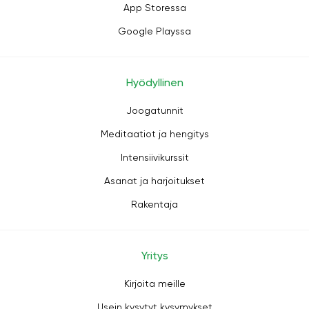
App Storessa
Google Playssa
Hyödyllinen
Joogatunnit
Meditaatiot ja hengitys
Intensiivikurssit
Asanat ja harjoitukset
Rakentaja
Yritys
Kirjoita meille
Usein kysytyt kysymykset