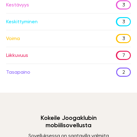
Kestävyys
3
Keskittyminen
3
Voima
3
Liikkuvuus
7
Tasapaino
2
Kokeile Joogaklubin
mobiilisovellusta
Sovelluksessa on saatavilla valmiita