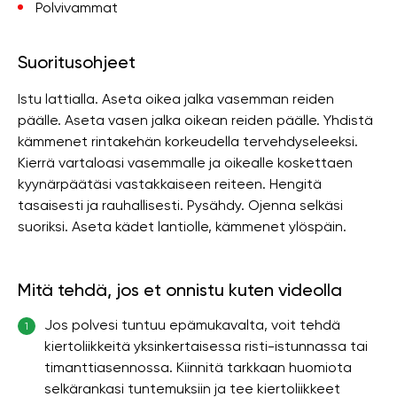
Polvivammat
Suoritusohjeet
Istu lattialla. Aseta oikea jalka vasemman reiden
päälle. Aseta vasen jalka oikean reiden päälle. Yhdistä
kämmenet rintakehän korkeudella tervehdyseleeksi.
Kierrä vartaloasi vasemmalle ja oikealle koskettaen
kyynärpäätäsi vastakkaiseen reiteen. Hengitä
tasaisesti ja rauhallisesti. Pysähdy. Ojenna selkäsi
suoriksi. Aseta kädet lantiolle, kämmenet ylöspäin.
Mitä tehdä, jos et onnistu kuten videolla
Jos polvesi tuntuu epämukavalta, voit tehdä
1
kiertoliikkeitä yksinkertaisessa risti-istunnassa tai
timanttiasennossa. Kiinnitä tarkkaan huomiota
selkärankasi tuntemuksiin ja tee kiertoliikkeet