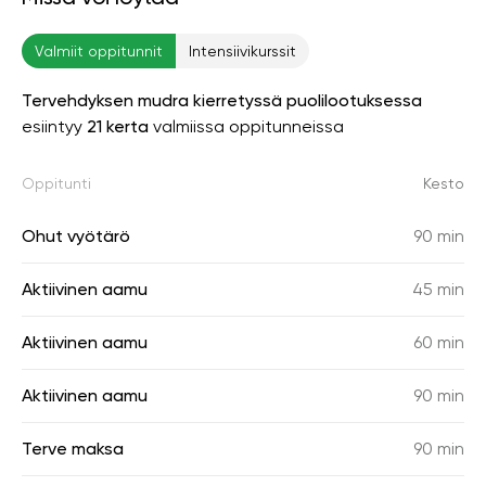
Valmiit oppitunnit
Intensiivikurssit
Tervehdyksen mudra kierretyssä puolilootuksessa
esiintyy
21 kerta
valmiissa oppitunneissa
Oppitunti
Kesto
Ohut vyötärö
90 min
Aktiivinen aamu
45 min
Aktiivinen aamu
60 min
Aktiivinen aamu
90 min
Terve maksa
90 min