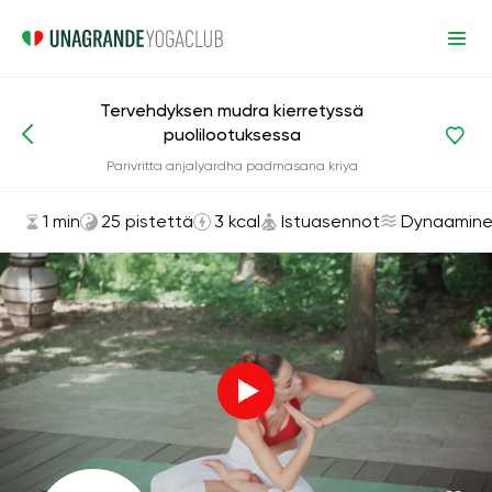
Tervehdyksen mudra kierretyssä
puolilootuksessa
Asanat ja harjoitukset
Istuasennot
Parivritta anjalyardha padmasana kriya
1 min
25 pistettä
3 kcal
Istuasennot
Dynaamin