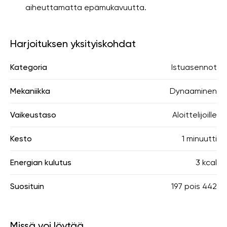
aiheuttamatta epämukavuutta.
Harjoituksen yksityiskohdat
Kategoria
Istuasennot
Mekaniikka
Dynaaminen
Vaikeustaso
Aloittelijoille
Kesto
1 minuutti
Energian kulutus
3 kcal
Suosituin
197
pois
442
Missä voi löytää