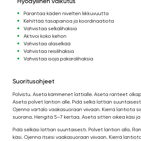
Hyödyllinen vaikutus
Parantaa käden nivelten liikkuvuutta
Kehittää tasapainoa ja koordinaatiota
Vahvistaa selkälihaksia
Aktivoi koko kehon
Vahvistaa alaselkää
Vahvistaa reisilihaksia
Vahvistaa isoja pakaralihaksia
Suoritusohjeet
Polvistu. Aseta kämmenet lattialle. Aseta ranteet olkapä
Aseta polvet lantion alle. Pidä selkä lattian suuntaisesti
Ojenna vartalo vaakasuoraan viivaan. Kierrä lantiota sis
suorana. Hengitä 5–7 kertaa. Aseta sitten oikea käsi ja va
Pidä selkäsi lattian suuntaisesti. Polvet lantion alla. R
käsi. Ojenna itsesi vaakasuoraan viivaan. Kierrä lantio