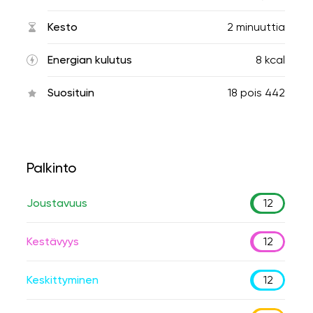
Kesto
2 minuuttia
Energian kulutus
8 kcal
Suosituin
18
pois
442
Palkinto
Joustavuus
12
Kestävyys
12
Keskittyminen
12