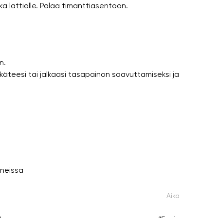
ka lattialle. Palaa timanttiasentoon.
n.
käteesi tai jalkaasi tasapainon saavuttamiseksi ja
nneissa
Aika