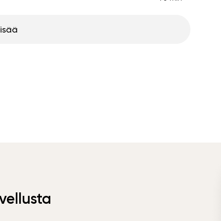
lisää
vellusta