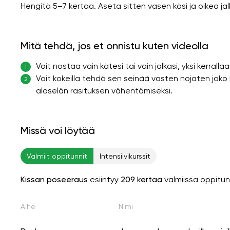
Hengitä 5–7 kertaa. Aseta sitten vasen käsi ja oikea jal
Mitä tehdä, jos et onnistu kuten videolla
Voit nostaa vain kätesi tai vain jalkasi, yksi kerrallaa
1
Voit kokeilla tehdä sen seinää vasten nojaten joko 
2
alaselän rasituksen vähentämiseksi.
Missä voi löytää
Valmiit oppitunnit
Intensiivikurssit
Kissan poseeraus
esiintyy
209 kertaa
valmiissa oppitu
Aihe
Nimi