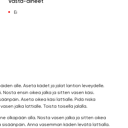
Vasta-aiheet
Ei
iden alle. Aseta kädet ja jalat lantion leveydelle.
. Nosta ensin oikea jalka ja sitten vasen käsi.
äänpäin. Aseta oikea käsi lattialle. Pidä niska
sen jalka lattialle. Toista toisella jalalla.
anne olkapään alla. Nosta vasen jalka ja sitten oikea
ta sisäänpäin. Anna vasemman käden levätä lattialla.