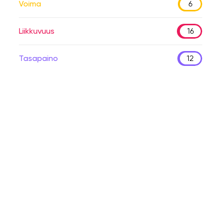
Voima
6
Liikkuvuus
16
Tasapaino
12