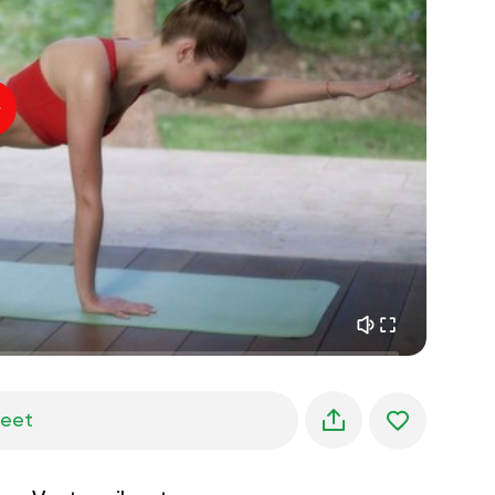
sisäinen rauha
01:27
aamun unelmat
01:34
metsän viileys
05:00
Ohjaajan ääni
kesäsade
02:00
vuoren hiljaisuus
02:00
merituuli
02:00
tuulen ääni
02:00
kevätmetsä
02:00
jeet