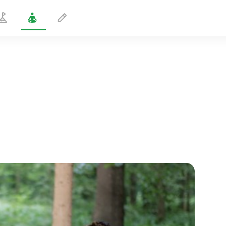
Kissan poseeraus
2 min
sielun lento
01:44