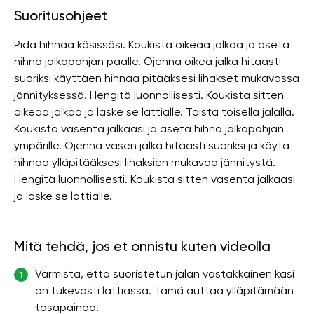
Suoritusohjeet
Pidä hihnaa käsissäsi. Koukista oikeaa jalkaa ja aseta
hihna jalkapohjan päälle. Ojenna oikea jalka hitaasti
suoriksi käyttäen hihnaa pitääksesi lihakset mukavassa
jännityksessä. Hengitä luonnollisesti. Koukista sitten
oikeaa jalkaa ja laske se lattialle. Toista toisella jalalla.
Koukista vasenta jalkaasi ja aseta hihna jalkapohjan
ympärille. Ojenna vasen jalka hitaasti suoriksi ja käytä
hihnaa ylläpitääksesi lihaksien mukavaa jännitystä.
Hengitä luonnollisesti. Koukista sitten vasenta jalkaasi
ja laske se lattialle.
Mitä tehdä, jos et onnistu kuten videolla
Varmista, että suoristetun jalan vastakkainen käsi
1
on tukevasti lattiassa. Tämä auttaa ylläpitämään
tasapainoa.