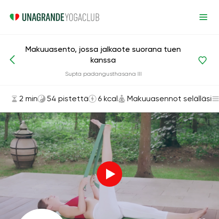
Makuuasento, jossa jalkaote suorana tuen
kanssa
Asanat ja harjoitukset
Makuuasennot selälläsi
Supta padangusthasana III
2 min
54 pistettä
6 kcal
Makuuasennot selälläsi