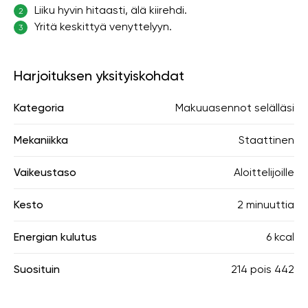
Liiku hyvin hitaasti, älä kiirehdi.
2
Yritä keskittyä venyttelyyn.
3
Harjoituksen yksityiskohdat
Kategoria
Makuuasennot selälläsi
Mekaniikka
Staattinen
Vaikeustaso
Aloittelijoille
Kesto
2 minuuttia
Energian kulutus
6 kcal
Suosituin
214
pois
442