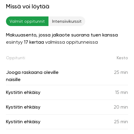
Missä voi löytää
Valmiit oppitunnit
Intensiivikurssit
Makuuasento, jossa jalkaote suorana tuen kanssa
esiintyy
17 kertaa
valmiissa oppitunneissa
Oppitunti
Kesto
Jooga raskaana oleville
25 min
naisille
Kystiitin ehkäisy
15 min
Kystiitin ehkäisy
20 min
Kystiitin ehkäisy
25 min