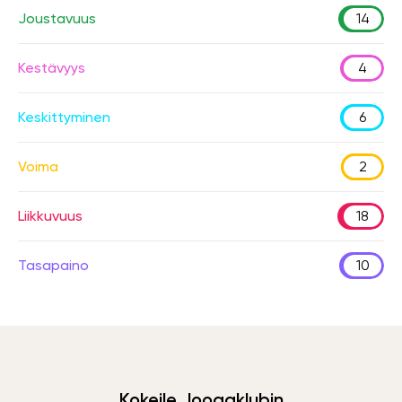
Joustavuus
14
Kestävyys
4
Keskittyminen
6
Voima
2
Liikkuvuus
18
Tasapaino
10
Kokeile Joogaklubin