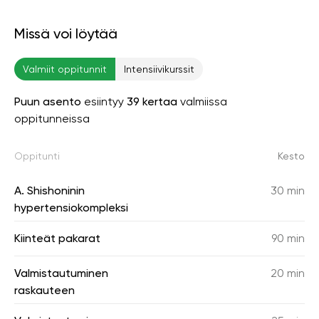
Missä voi löytää
Valmiit oppitunnit
Intensiivikurssit
Puun asento
esiintyy
39 kertaa
valmiissa
oppitunneissa
Oppitunti
Kesto
A. Shishoninin
30 min
hypertensiokompleksi
Kiinteät pakarat
90 min
Valmistautuminen
20 min
raskauteen