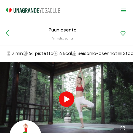
Puun asento
Asanat ja harjoitukset
Seisoma-asennot
Vrikshasana
2 min
64 pistettä
4 kcal
Seisoma-asennot
Staa