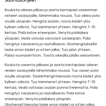
Suoritusohjeet
Koukista oikeaa jalkaa ja aseta kantapää vasemman
reiteen sisäsyrjälle, lähemmäksi nivusia. Tuo oikea polvi
sivulle ulospäin. Hengitä sisään, nosta kädet ylös
kylkien välistä. Tuo kämmenet yhteen. Hengitä 7–10
kertaa. Pidä katse eteenpäin. Venytä päälakea
ylöspäin. Vedä vatsaa varovasti sisäänpäin. Pidä
hengitys tasaisena ja rauhallisena. Uloshengityksellä
laske ensin kädet ja sitten jalka. Tuo jalat yhteen.
Palaa vuoriasentoon. Toista oikealla jalalla seisominen.
Koukista vasenta jalkaasi ja aseta kantapääsi oikean
reiden sisäsyrjälle lähemmäksi nivusia. Tuo vasen polvi
sivulle ulospäin. Sisäänhengittäessäsi nosta kädet ylös
kylkien välistä. Tuo kämmenet yhteen. Hengitä 7–10
kertaa. Vedä vatsaasi sisään ponnisttelematta. Pidä
hengitys tasaisena ja rauhallisena. Pidä katse
eteenpäin. Venytä päälakea ylöspäin.
Uloshengittäessäsi laske ensin kädet ja sitten jalka.