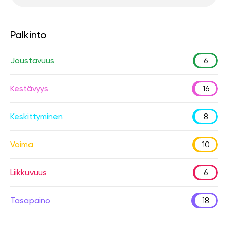
Palkinto
Joustavuus
6
Kestävyys
16
Keskittyminen
8
Voima
10
Liikkuvuus
6
Tasapaino
18