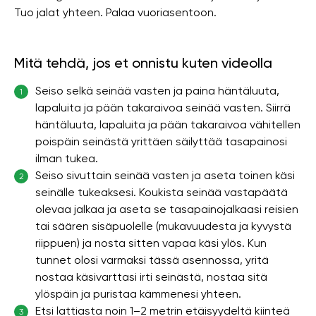
Tuo jalat yhteen. Palaa vuoriasentoon.
Mitä tehdä, jos et onnistu kuten videolla
Seiso selkä seinää vasten ja paina häntäluuta,
1
lapaluita ja pään takaraivoa seinää vasten. Siirrä
häntäluuta, lapaluita ja pään takaraivoa vähitellen
poispäin seinästä yrittäen säilyttää tasapainosi
ilman tukea.
Seiso sivuttain seinää vasten ja aseta toinen käsi
2
seinälle tukeaksesi. Koukista seinää vastapäätä
olevaa jalkaa ja aseta se tasapainojalkaasi reisien
tai säären sisäpuolelle (mukavuudesta ja kyvystä
riippuen) ja nosta sitten vapaa käsi ylös. Kun
tunnet olosi varmaksi tässä asennossa, yritä
nostaa käsivarttasi irti seinästä, nostaa sitä
ylöspäin ja puristaa kämmenesi yhteen.
Etsi lattiasta noin 1–2 metrin etäisyydeltä kiinteä
3