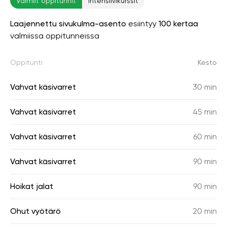
Valmiit oppitunnit
Intensiivikurssit
Laajennettu sivukulma-asento
esiintyy
100 kertaa
valmiissa oppitunneissa
Oppitunti
Kesto
Vahvat käsivarret
30 min
Vahvat käsivarret
45 min
Vahvat käsivarret
60 min
Vahvat käsivarret
90 min
Hoikat jalat
90 min
Ohut vyötärö
20 min