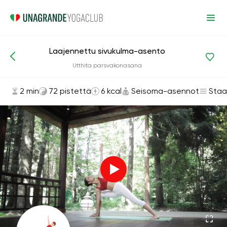
Laajennettu sivukulma-asento
Asanat ja harjoitukset
Seisoma-asennot
Utthita parsvakonasana
2 min
72 pistettä
6 kcal
Seisoma-asennot
Staa