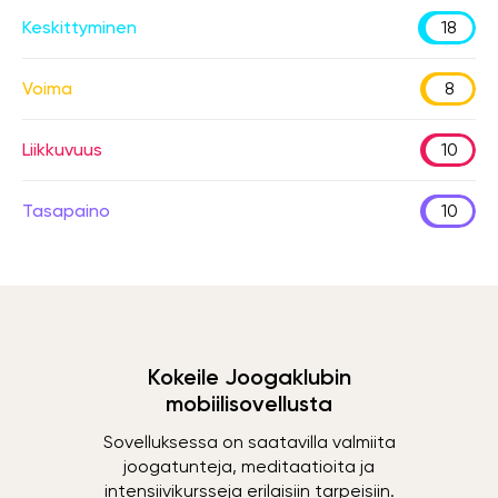
Keskittyminen
18
Voima
8
Liikkuvuus
10
Tasapaino
10
Kokeile Joogaklubin
mobiilisovellusta
Sovelluksessa on saatavilla valmiita
joogatunteja, meditaatioita ja
intensiivikursseja erilaisiin tarpeisiin.