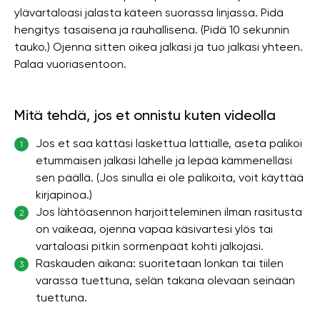
ylävartaloasi jalasta käteen suorassa linjassa. Pidä
hengitys tasaisena ja rauhallisena. (Pidä 10 sekunnin
tauko.) Ojenna sitten oikea jalkasi ja tuo jalkasi yhteen.
Palaa vuoriasentoon.
Mitä tehdä, jos et onnistu kuten videolla
Jos et saa kättäsi laskettua lattialle, aseta palikoi
1
etummaisen jalkasi lähelle ja lepää kämmenelläsi
sen päällä. (Jos sinulla ei ole palikoita, voit käyttää
kirjapinoa.)
Jos lähtöasennon harjoitteleminen ilman rasitusta
2
on vaikeaa, ojenna vapaa käsivartesi ylös tai
vartaloasi pitkin sormenpäät kohti jalkojasi.
Raskauden aikana: suoritetaan lonkan tai tiilen
3
varassa tuettuna, selän takana olevaan seinään
tuettuna.