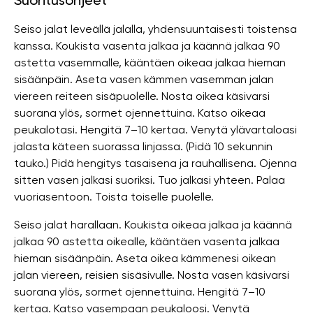
Suoritusohjeet
Seiso jalat leveällä jalalla, yhdensuuntaisesti toistensa
kanssa. Koukista vasenta jalkaa ja käännä jalkaa 90
astetta vasemmalle, kääntäen oikeaa jalkaa hieman
sisäänpäin. Aseta vasen kämmen vasemman jalan
viereen reiteen sisäpuolelle. Nosta oikea käsivarsi
suorana ylös, sormet ojennettuina. Katso oikeaa
peukalotasi. Hengitä 7–10 kertaa. Venytä ylävartaloasi
jalasta käteen suorassa linjassa. (Pidä 10 sekunnin
tauko.) Pidä hengitys tasaisena ja rauhallisena. Ojenna
sitten vasen jalkasi suoriksi. Tuo jalkasi yhteen. Palaa
vuoriasentoon. Toista toiselle puolelle.
Seiso jalat harallaan. Koukista oikeaa jalkaa ja käännä
jalkaa 90 astetta oikealle, kääntäen vasenta jalkaa
hieman sisäänpäin. Aseta oikea kämmenesi oikean
jalan viereen, reisien sisäsivulle. Nosta vasen käsivarsi
suorana ylös, sormet ojennettuina. Hengitä 7–10
kertaa. Katso vasempaan peukaloosi. Venytä