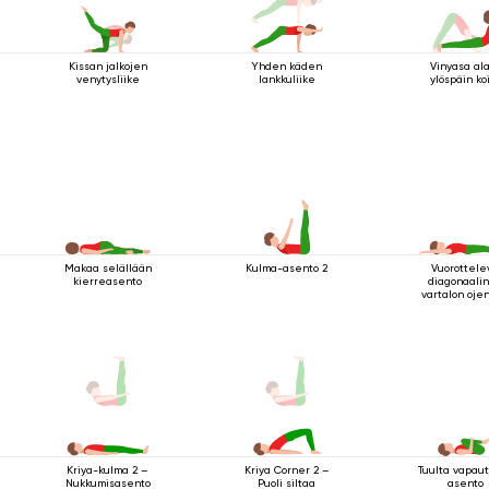
Kissan jalkojen
Yhden käden
Vinyasa al
venytysliike
lankkuliike
ylöspäin ko
Makaa selällään
Kulma-asento 2
Vuorottele
kierreasento
diagonaali
vartalon oje
makuuasenn
Tuulta vapau
Kriya-kulma 2 –
Kriya Corner 2 –
asento
Nukkumisasento
Puoli siltaa