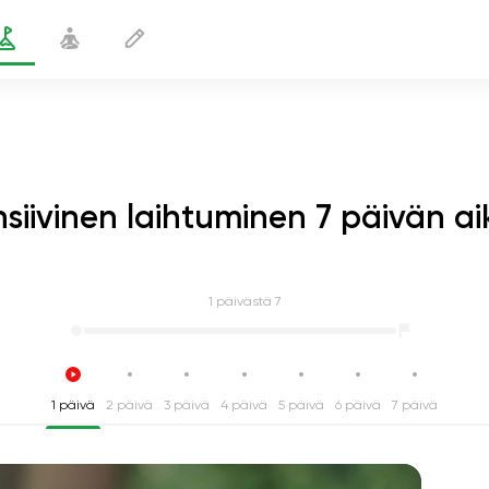
nsiivinen laihtuminen 7 päivän a
1
päivästä 7
1 päivä
2 päivä
3 päivä
4 päivä
5 päivä
6 päivä
7 päivä