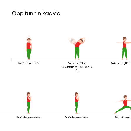
Oppitunnin kaavio
Vetäminen ylös
Seisomaliike
Seisten kylkiru
sivuttaiskallistuksella
2
Aurinkotervehdys
Aurinkotervehdys
Soturiasent