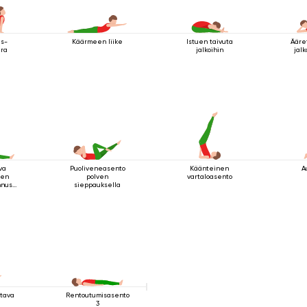
as-
Käärmeen liike
Istuen taivuta
Ääre
ira
jalkoihin
jalk
va
Puoliveneasento
Käänteinen
A
nen
polven
vartaloasento
nnus
sieppauksella
ossa
ttava
Rentoutumisasento
3