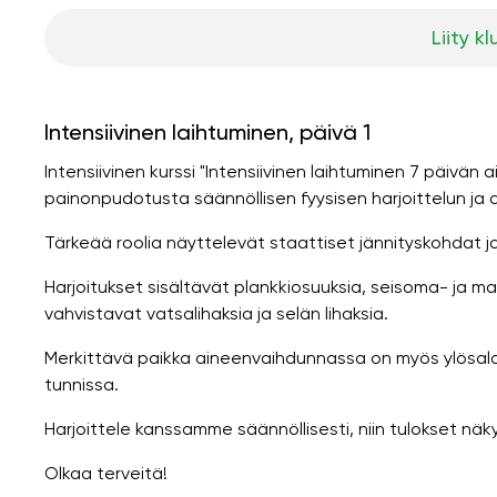
Liity kl
Intensiivinen laihtuminen, päivä 1
Intensiivinen kurssi "Intensiivinen laihtuminen 7 päivän
painonpudotusta säännöllisen fyysisen harjoittelun ja 
Tärkeää roolia näyttelevät staattiset jännityskohdat ja
Harjoitukset sisältävät plankkiosuuksia, seisoma- ja maka
vahvistavat vatsalihaksia ja selän lihaksia.
Merkittävä paikka aineenvaihdunnassa on myös ylösalais
tunnissa.
Harjoittele kanssamme säännöllisesti, niin tulokset näk
Olkaa terveitä!