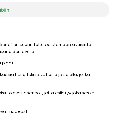
ubiin
 aikana" on suunniteltu edistämään aktiivista
asanoiden avulla.
 pidot.
avia harjoituksia vatsalla ja selällä, jotka
in olevat asennot, joita esiintyy jokaisessa
yvät nopeasti!