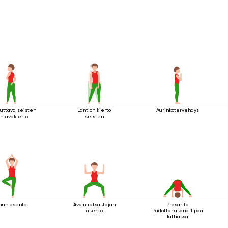
uttava seisten
Lantion kierto
Aurinkotervehdys
htäväkierto
seisten
uun asento
Avoin ratsastajan
Prasarita
asento
Padottanasana 1 pää
lattiassa