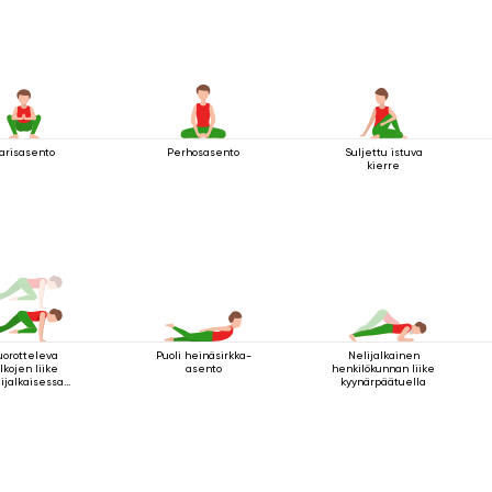
arisasento
Perhosasento
Suljettu istuva
kierre
uorotteleva
Puoli heinäsirkka-
Nelijalkainen
lkojen liike
asento
henkilökunnan liike
ijalkaisessa
kyynärpäätuella
va-asennossa