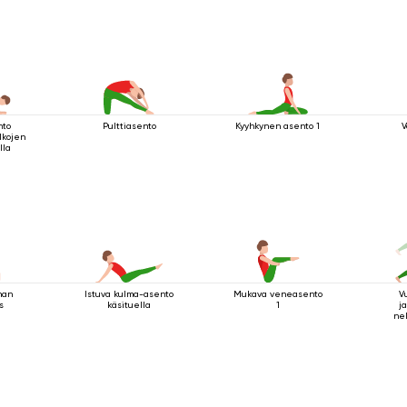
nto
Pulttiasento
Kyyhkynen asento 1
V
lkojen
lla
nan
Istuva kulma-asento
Mukava veneasento
V
s
käsituella
1
ja
nel
sau