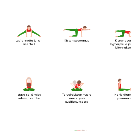
Laajennettu jalka-
Kissan poseeraus
Kissan ase
asento 1
kyynärpäillä ja
loitonnukse
Istuva selkänojaa
Tervehdyksen mudra
Henkilökun
vahvistava liike
kierretyssä
poseerau
puolilootuksessa