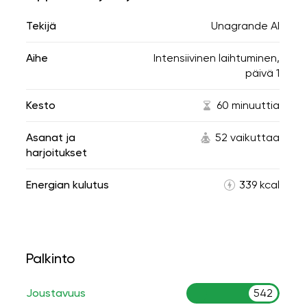
Tekijä
Unagrande AI
Aihe
Intensiivinen laihtuminen,
päivä 1
Kesto
60 minuuttia
Asanat ja
52 vaikuttaa
harjoitukset
Energian kulutus
339 kcal
Palkinto
Joustavuus
542