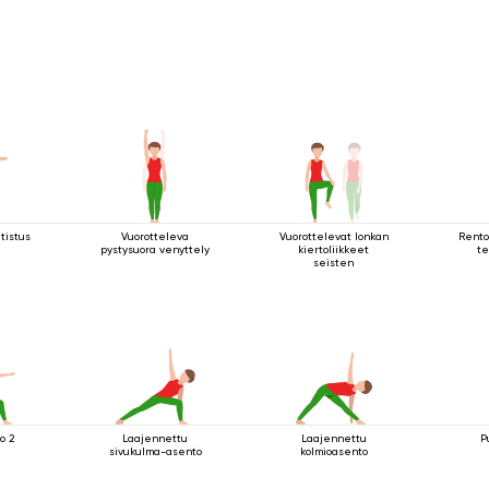
tistus
Vuorotteleva
Vuorottelevat lonkan
Rento
pystysuora venyttely
kiertoliikkeet
te
seisten
o 2
Laajennettu
Laajennettu
P
sivukulma-asento
kolmioasento