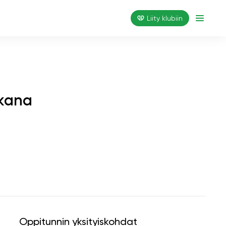
Liity klubiin
ikana
Oppitunnin yksityiskohdat