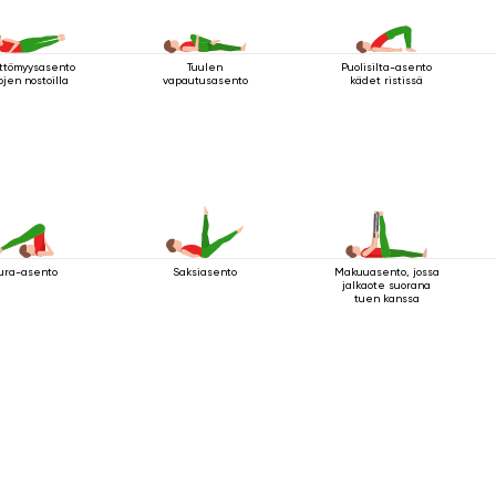
ttömyysasento
Tuulen
Puolisilta-asento
ojen nostoilla
vapautusasento
kädet ristissä
ura-asento
Saksiasento
Makuuasento, jossa
jalkaote suorana
tuen kanssa