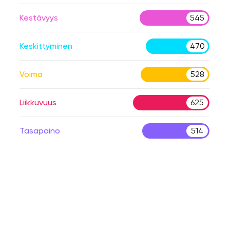
Kestävyys
545
Keskittyminen
470
Voima
528
Liikkuvuus
625
Tasapaino
514