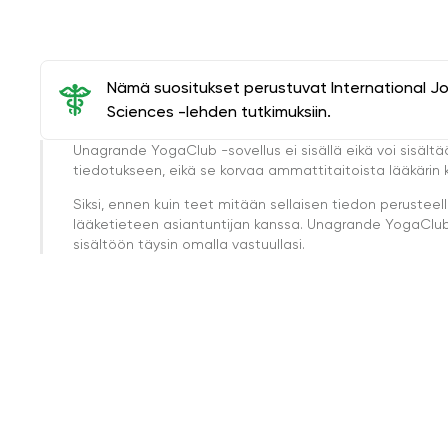
Nämä suositukset perustuvat International J
Sciences -lehden tutkimuksiin.
Unagrande YogaClub -sovellus ei sisällä eikä voi sisältä
tiedotukseen, eikä se korvaa ammattitaitoista lääkärin k
Siksi, ennen kuin teet mitään sellaisen tiedon perust
lääketieteen asiantuntijan kanssa. Unagrande YogaClub e
sisältöön täysin omalla vastuullasi.