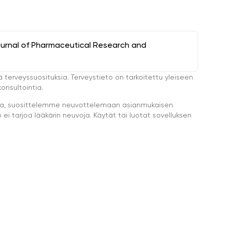
ournal of Pharmaceutical Research and
ä terveyssuosituksia. Terveystieto on tarkoitettu yleiseen
onsultointia.
eella, suosittelemme neuvottelemaan asianmukaisen
i tarjoa lääkärin neuvoja. Käytät tai luotat sovelluksen