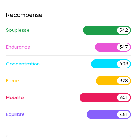
Récompense
Souplesse
542
Endurance
347
Concentration
408
Force
328
Mobilité
601
Équilibre
481