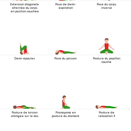
Extension diagonale
Pose de demi-
Pose du corps
alternée du corps
expiration
inversé
en position couchée
Demi-épaules
Pose du poisson
Posture du papillon
couché
Posture de torsion
Pranayama en
Posture de
allongée sur le dos
posture du diamant
relaxation 3