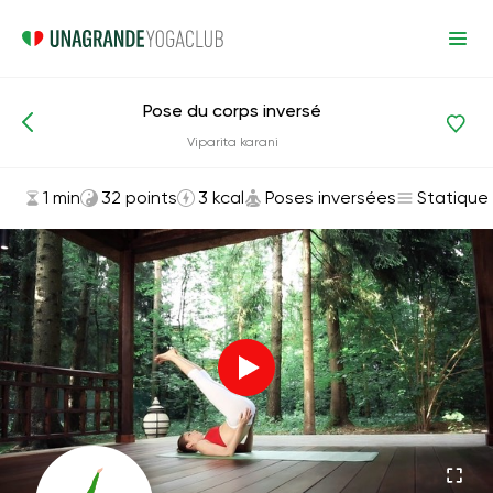
Pose du corps inversé
Asanas et exercices
Poses inversées
Viparita karani
1 min
32 points
3 kcal
Poses inversées
Statique