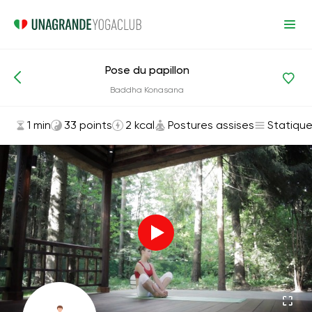
Pose du papillon
Asanas et exercices
Postures assises
Baddha Konasana
1 min
33 points
2 kcal
Postures assises
Statiqu