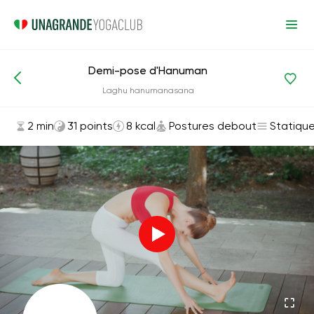
Demi-pose d'Hanuman
Asanas et exercices
Postures debout
Laghu hanumanasana
2 min
31 points
8 kcal
Postures debout
Statiqu