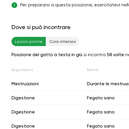
Per prepararsi a questa posizione, esercitatevi nel
1
Dove si può incontrare
Lezioni pronte
Corsi intensivi
Posizione del gatto a testa in giù
si incontra
58 volte
ne
Argomento
Nome
Mestruazioni
Durante le mestrua
Digestione
Fegato sano
Digestione
Fegato sano
Digestione
Fegato sano