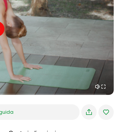
pace interiore
01:27
sogni mattutini
01:34
freschezza della foresta
05:00
Voce dell'istruttore
pioggia estiva
02:00
silenzio di montagna
02:00
brezza marina
02:00
la voce del vento
02:00
foresta di primavera
02:00
guida