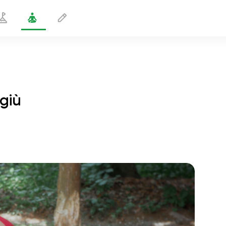
 giù
Posizione del gatto a testa in giù
1 min
volo dell'anima
01:44