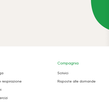
Compagnia
oga
Scrivici
e respirazione
Risposte alle domande
i
rcizi