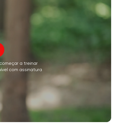
o voo da alma
01:44
paz interior
01:27
sonhos matinais
01:34
oz do instrutor
frescor da floresta
05:00
 começar a treinar
úsica
chuva de verão
02:00
nível com assinatura
silêncio da montanha
02:00
brisa do mar
02:00
a voz do vento
02:00
floresta da primavera
02:00