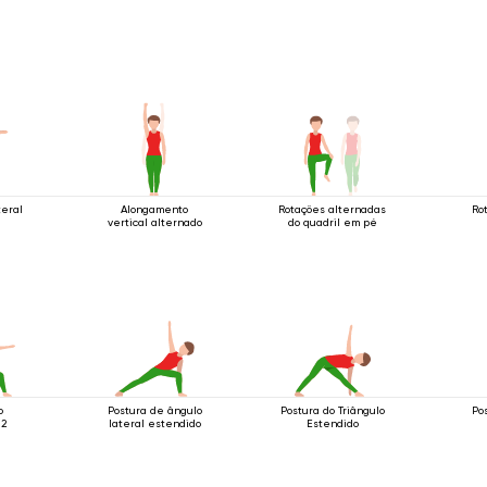
teral
Alongamento
Rotações alternadas
Ro
vertical alternado
do quadril em pé
o
Postura de ângulo
Postura do Triângulo
Po
 2
lateral estendido
Estendido