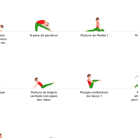
gato
A pose do parafuso
Postura do Pombo 1
Po
velos
o da
uipe
Postura do ângulo
Posição confortável
sentado com apoio
de barco 1
al
das mãos
pern
do ba