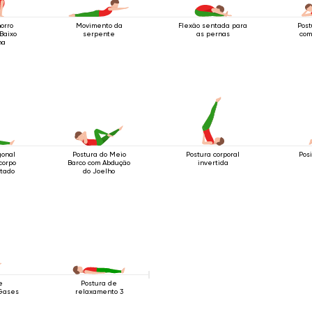
orro
Movimento da
Flexão sentada para
Post
Baixo
serpente
as pernas
com
ma
gonal
Postura do Meio
Postura corporal
Pos
corpo
Barco com Abdução
invertida
tado
do Joelho
e
Postura de
Gases
relaxamento 3