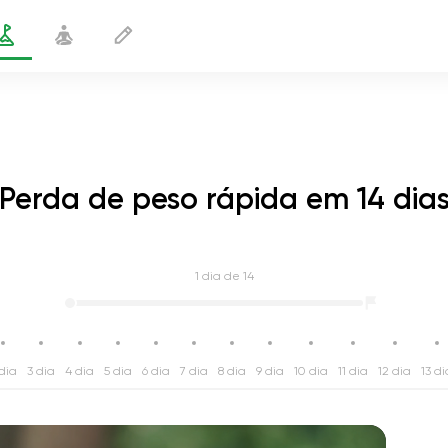
Perda de peso rápida em 14 dia
1
dia de 14
dia
3 dia
4 dia
5 dia
6 dia
7 dia
8 dia
9 dia
10 dia
11 dia
12 dia
13 di