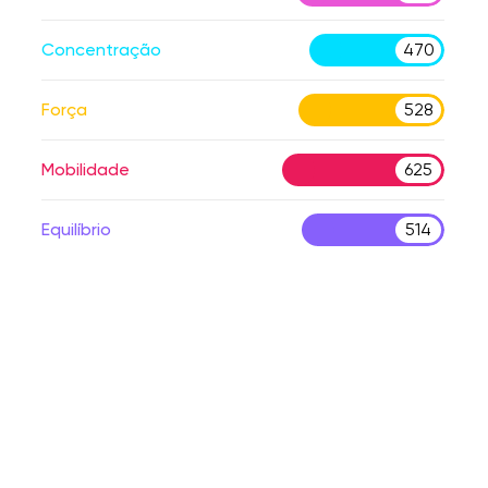
Concentração
470
Força
528
Mobilidade
625
Equilíbrio
514