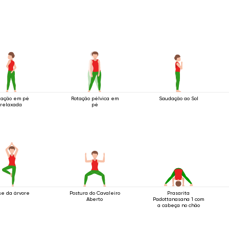
tação em pé
Rotação pélvica em
Saudação ao Sol
relaxada
pé
se da árvore
Postura do Cavaleiro
Prasarita
Aberto
Padottanasana 1 com
a cabeça no chão