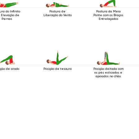
ura do Infinito
Postura de
Postura da Meia
 Elevação de
Liberação do Vento
Ponte com os Braços
Pernas
Entrelaçados
ição de arado
Posição de tesoura
Posição deitada com
os pés esticados e
apoiados no chão.