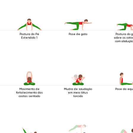
Postura do Pé
Pose de gato
Postura do 
Estendido 1
sobre os coto
com abduçã
perna
Movimento de
Mudra de saudação
Pose da eq
fortalecimento das
em meio lótus
costas sentado
torcido