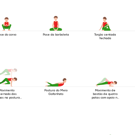
se do corvo
Pose da borboleta
Torção sentada
fechada
Movimento
Postura do Meio
Movimento de
ternado das
Gafanhoto
bastão de quatro
as na postura
patas com apoio no
stão de quatro
cotovelo
apoios