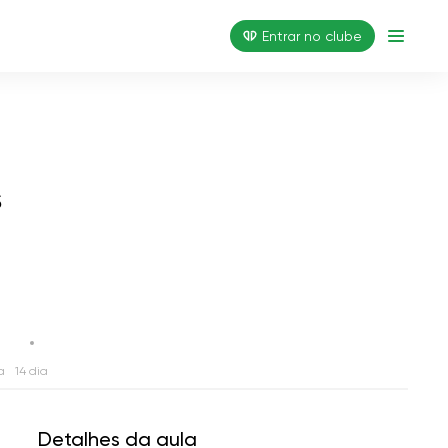
Entrar no clube
s
a
14 dia
Detalhes da aula