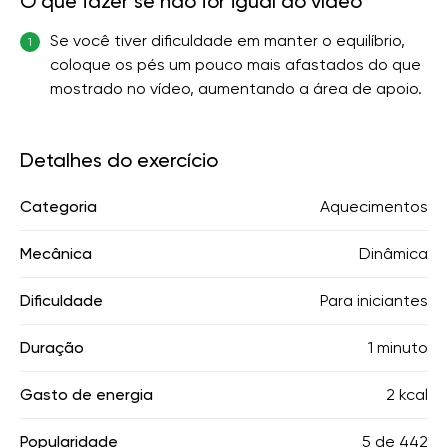
O que fazer se não for igual ao vídeo
Se você tiver dificuldade em manter o equilíbrio,
1
coloque os pés um pouco mais afastados do que
mostrado no vídeo, aumentando a área de apoio.
Detalhes do exercício
Categoria
Aquecimentos
Mecânica
Dinâmica
Dificuldade
Para iniciantes
Duração
1 minuto
Gasto de energia
2 kcal
Popularidade
5
de
442