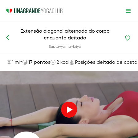
Extensão diagonal alternada do corpo
enquanto deitado
Asanas e exercícios
Posições deitado de costas
Suptavyama-kriya
1 min
17 pontos
2 kcal
Posições deitado de costa