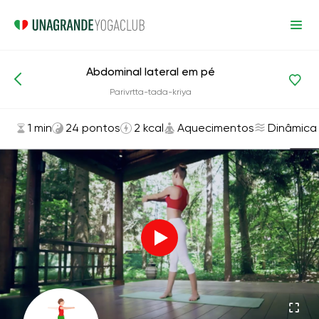
Abdominal lateral em pé
Asanas e exercícios
Aquecimentos
Parivrtta-tada-kriya
1 min
24 pontos
2 kcal
Aquecimentos
Dinâmica