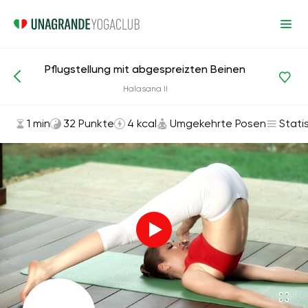
Pflugstellung mit abgespreizten Beinen
Asanas und Übungen
Umgekehrte Posen
Halasana II
1 min
32 Punkte
4 kcal
Umgekehrte Posen
Stati