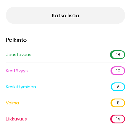
Katso lisää
Palkinto
Joustavuus
18
Kestävyys
10
Keskittyminen
6
Voima
8
Liikkuvuus
14