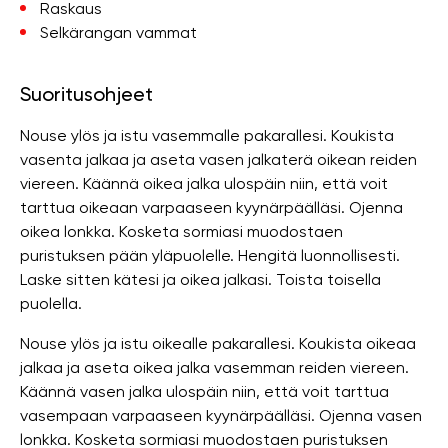
Raskaus
Selkärangan vammat
Suoritusohjeet
Nouse ylös ja istu vasemmalle pakarallesi. Koukista
vasenta jalkaa ja aseta vasen jalkaterä oikean reiden
viereen. Käännä oikea jalka ulospäin niin, että voit
tarttua oikeaan varpaaseen kyynärpäälläsi. Ojenna
oikea lonkka. Kosketa sormiasi muodostaen
puristuksen pään yläpuolelle. Hengitä luonnollisesti.
Laske sitten kätesi ja oikea jalkasi. Toista toisella
puolella.
Nouse ylös ja istu oikealle pakarallesi. Koukista oikeaa
jalkaa ja aseta oikea jalka vasemman reiden viereen.
Käännä vasen jalka ulospäin niin, että voit tarttua
vasempaan varpaaseen kyynärpäälläsi. Ojenna vasen
lonkka. Kosketa sormiasi muodostaen puristuksen