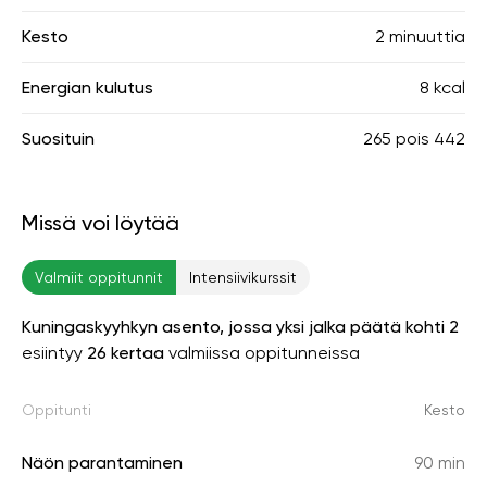
Kesto
2 minuuttia
Energian kulutus
8 kcal
Suosituin
265
pois
442
Missä voi löytää
Valmiit oppitunnit
Intensiivikurssit
Kuningaskyyhkyn asento, jossa yksi jalka päätä kohti 2
esiintyy
26 kertaa
valmiissa oppitunneissa
Oppitunti
Kesto
Näön parantaminen
90 min