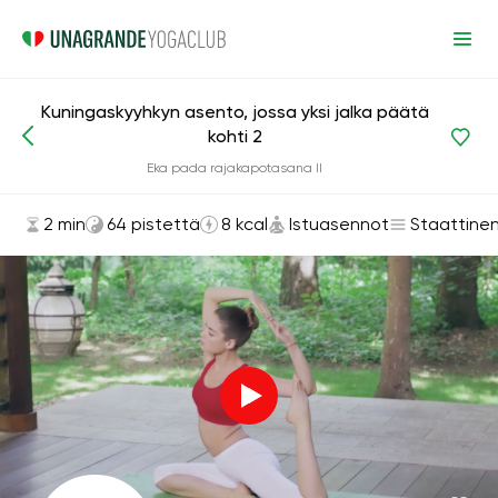
Kuningaskyyhkyn asento, jossa yksi jalka päätä
kohti 2
Asanat ja harjoitukset
Istuasennot
Eka pada rajakapotasana II
2 min
64 pistettä
8 kcal
Istuasennot
Staattine