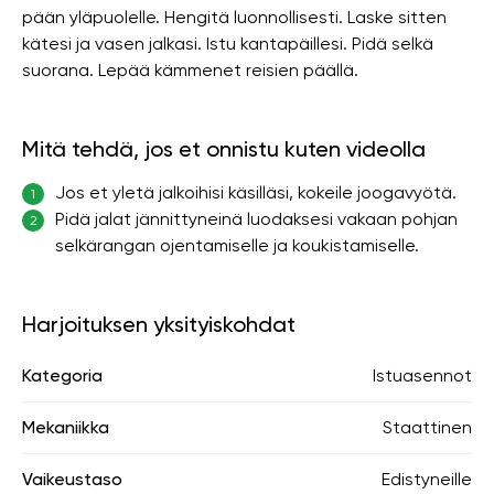
pään yläpuolelle. Hengitä luonnollisesti. Laske sitten
kätesi ja vasen jalkasi. Istu kantapäillesi. Pidä selkä
suorana. Lepää kämmenet reisien päällä.
Mitä tehdä, jos et onnistu kuten videolla
Jos et yletä jalkoihisi käsilläsi, kokeile joogavyötä.
1
Pidä jalat jännittyneinä luodaksesi vakaan pohjan
2
selkärangan ojentamiselle ja koukistamiselle.
Harjoituksen yksityiskohdat
Kategoria
Istuasennot
Mekaniikka
Staattinen
Vaikeustaso
Edistyneille