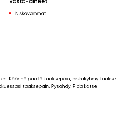
Vasta-aiheet
Niskavammat
sten. Käännä päätä taaksepäin, niskakyhmy taakse.
iikkuessasi taaksepäin. Pysähdy. Pidä katse