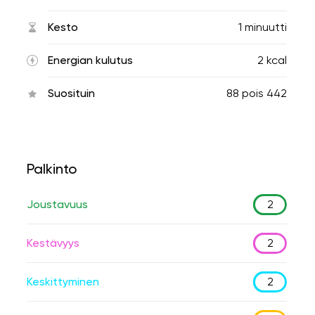
Kesto
1 minuutti
Energian kulutus
2 kcal
Suosituin
88
pois
442
Palkinto
Joustavuus
2
Kestävyys
2
Keskittyminen
2