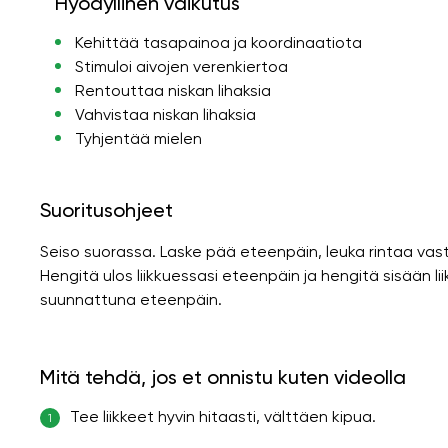
Hyödyllinen vaikutus
Kehittää tasapainoa ja koordinaatiota
Stimuloi aivojen verenkiertoa
Rentouttaa niskan lihaksia
Vahvistaa niskan lihaksia
Tyhjentää mielen
Suoritusohjeet
Seiso suorassa. Laske pää eteenpäin, leuka rintaa va
Hengitä ulos liikkuessasi eteenpäin ja hengitä sisään l
suunnattuna eteenpäin.
Mitä tehdä, jos et onnistu kuten videolla
Tee liikkeet hyvin hitaasti, välttäen kipua.
1