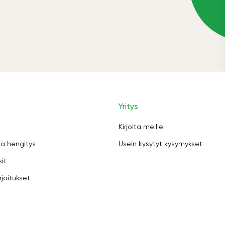
Yritys
Kirjoita meille
ja hengitys
Usein kysytyt kysymykset
sit
rjoitukset