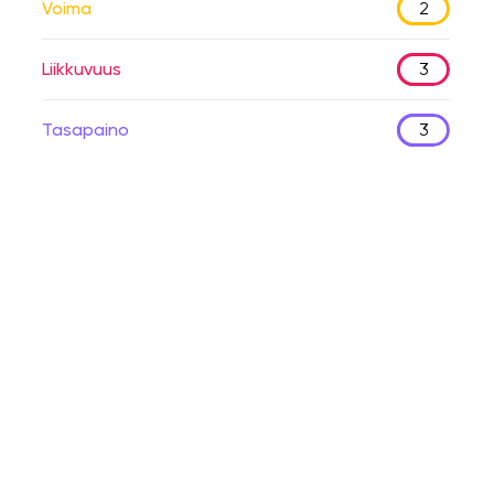
Voima
2
Liikkuvuus
3
Tasapaino
3