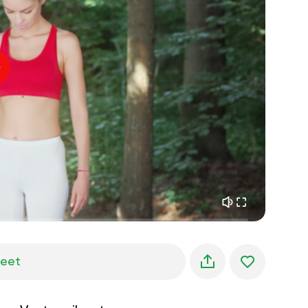
sisäinen rauha
01:27
aamun unelmat
01:34
metsän viileys
05:00
Ohjaajan ääni
kesäsade
02:00
vuoren hiljaisuus
02:00
merituuli
02:00
tuulen ääni
02:00
kevätmetsä
02:00
jeet