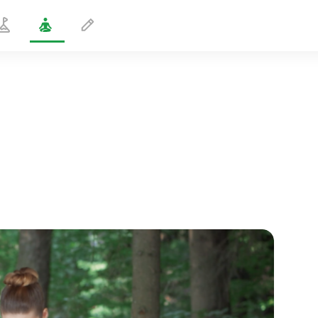
Pään liike Tadasanassa 2
1 min
sielun lento
01:44