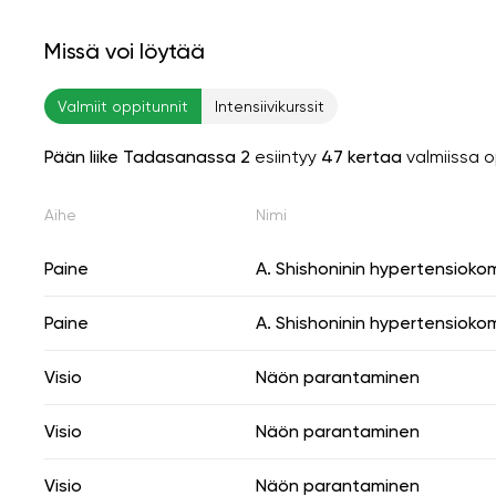
Missä voi löytää
Valmiit oppitunnit
Intensiivikurssit
Pään liike Tadasanassa 2
esiintyy
47 kertaa
valmiissa 
Aihe
Nimi
Paine
A. Shishoninin hypertensioko
Paine
A. Shishoninin hypertensioko
Visio
Näön parantaminen
Visio
Näön parantaminen
Visio
Näön parantaminen