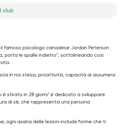
l club
os", il famoso psicologo canadese Jordan Peterson
, porta le spalle indietro", sottolineando così
vita.
ia in noi stessi, proattività, capacità di assumersi
i è stirato in 28 giorni" è dedicato a sviluppare
cura di sé, che rappresenta una persona
ne, ogni asana delle lezioni include forme che ti