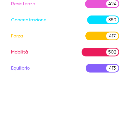
Resistenza
424
Concentrazione
380
Forza
417
Mobilità
502
Equilibrio
413