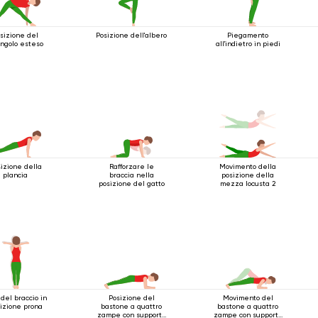
sizione del
Posizione dell'albero
Piegamento
angolo esteso
all'indietro in piedi
izione della
Rafforzare le
Movimento della
plancia
braccia nella
posizione della
posizione del gatto
mezza locusta 2
 del braccio in
Posizione del
Movimento del
izione prona
bastone a quattro
bastone a quattro
zampe con supporto
zampe con supporto