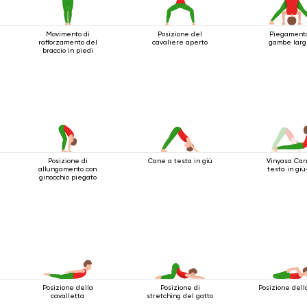
Movimento di
Posizione del
Piegament
rafforzamento del
cavaliere aperto
gambe lar
braccio in piedi
Posizione di
Cane a testa in giù
Vinyasa Can
allungamento con
testa in giù
ginocchio piegato
Posizione della
Posizione di
Posizione dell
cavalletta
stretching del gatto