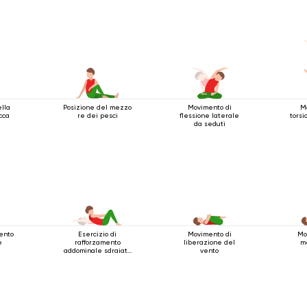
ella
Posizione del mezzo
Movimento di
M
cca
re dei pesci
flessione laterale
torsi
da seduti
mento
Esercizio di
Movimento di
Mo
e
rafforzamento
liberazione del
m
addominale sdraiato
vento
sulla schiena