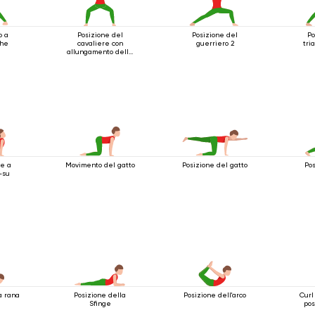
o a
Posizione del
Posizione del
Po
ghe
cavaliere con
guerriero 2
tri
allungamento delle
spalle
e a
Movimento del gatto
Posizione del gatto
Pos
-su
a rana
Posizione della
Posizione dell'arco
Curl
Sfinge
pos