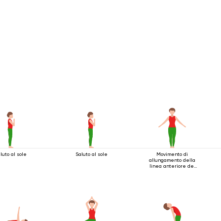
luto al sole
Saluto al sole
Movimento di
allungamento della
linea anteriore del
corpo