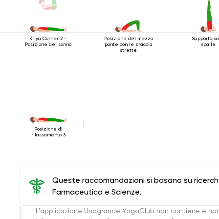
Posizione del mezzo
Supporto su
Kriya Corner 2 –
ponte con le braccia
spalle
Posizione del sonno
strette
Posizione di
rilassamento 3
Queste raccomandazioni si basano su ricerche 
Farmaceutica e Scienze.
L'applicazione Unagrande YogaClub non contiene e non