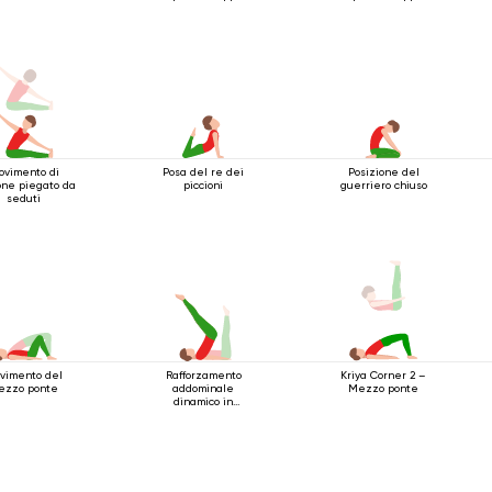
per i gomiti
per i gomiti
ovimento di
Posa del re dei
Posizione del
one piegato da
piccioni
guerriero chiuso
seduti
vimento del
Rafforzamento
Kriya Corner 2 –
ezzo ponte
addominale
Mezzo ponte
dinamico in
posizione sdraiata