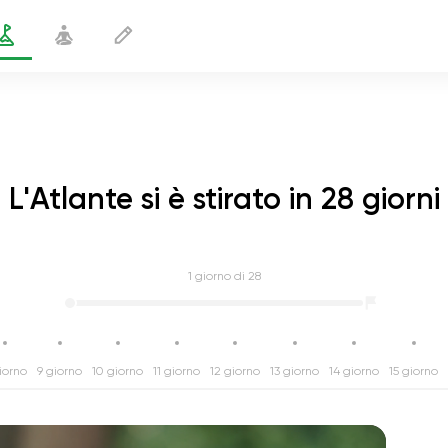
L'Atlante si è stirato in 28 giorni
1
giorno di 28
iorno
9 giorno
10 giorno
11 giorno
12 giorno
13 giorno
14 giorno
15 giorno