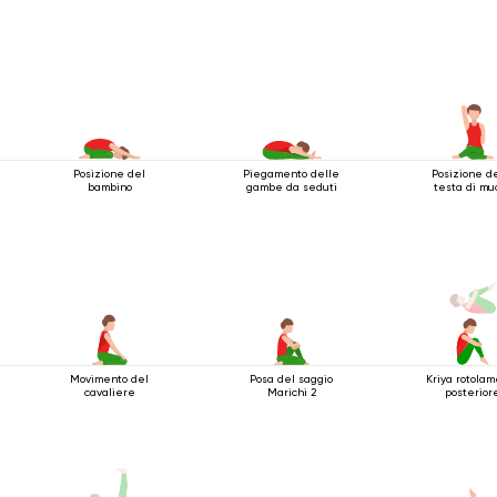
Posizione del
Piegamento delle
Posizione d
bambino
gambe da seduti
testa di mu
Movimento del
Posa del saggio
Kriya rotola
cavaliere
Marichi 2
posterior