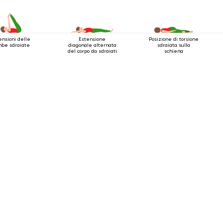
ensioni delle
Estensione
Posizione di torsione
be sdraiate
diagonale alternata
sdraiata sulla
del corpo da sdraiati
schiena