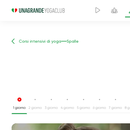
Corsi intensivi di yoga
Spalle
1 giorno
2 giorno
3 giorno
4 giorno
5 giorno
6 giorno
7 giorno
8 g