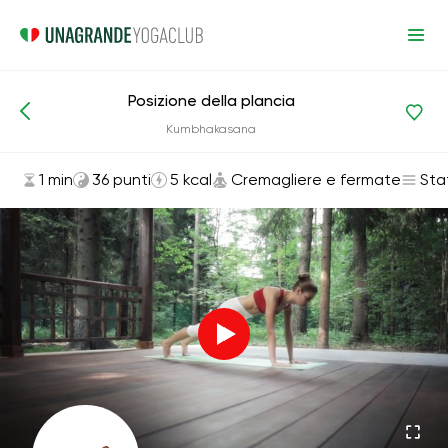
Posizione della plancia
Asana ed esercizi
Cremagliere e fermate
Kumbhakasana
1 min
36 punti
5 kcal
Cremagliere e fermate
Sta