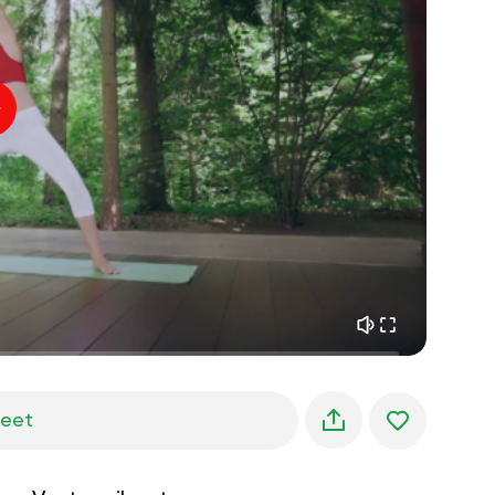
sisäinen rauha
01:27
aamun unelmat
01:34
metsän viileys
05:00
Ohjaajan ääni
kesäsade
02:00
vuoren hiljaisuus
02:00
merituuli
02:00
tuulen ääni
02:00
kevätmetsä
02:00
jeet