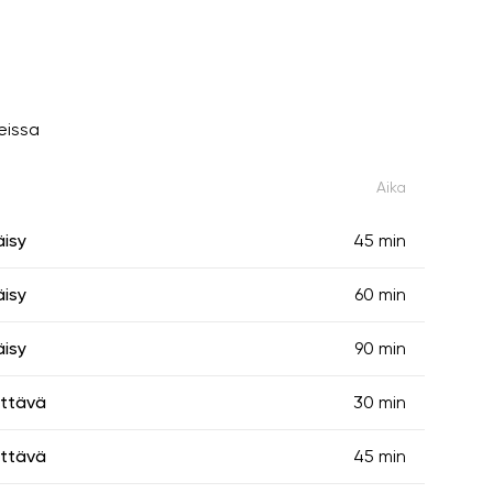
eissa
Aika
äisy
45 min
äisy
60 min
äisy
90 min
ittävä
30 min
ittävä
45 min