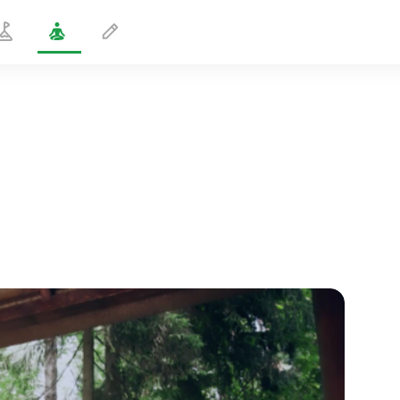
Pallon pyöriminen
1 min
sielun lento
01:44