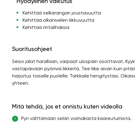
Hyödyllinen vaikutus
Kehittää selkärangan joustavuutta
Kehittää olkanivelen liikkuvuutta
Kehittää rintalihaksia
Suoritusohjeet
Seiso jalat harallaan, varpaat ulospäin osoittavat. Kyykis
vastapäivään pyöriviä liikkeitä. Tee liike aivan kuin pitäi
harjoitus toiselle puolelle. Tarkkaile hengitystäsi. Oikaise
yhteen.
Mitä tehdä, jos et onnistu kuten videolla
Pyri välttämään selän voimakasta kaareutumista.
1