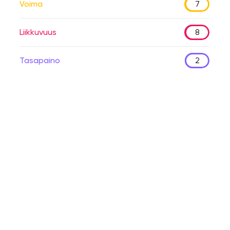
Voima
7
Liikkuvuus
8
Tasapaino
2