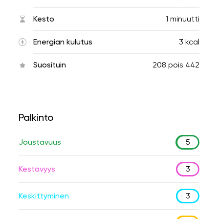
Kesto
1 minuutti
Energian kulutus
3 kcal
Suosituin
208
pois
442
Palkinto
Joustavuus
5
Kestävyys
3
Keskittyminen
3