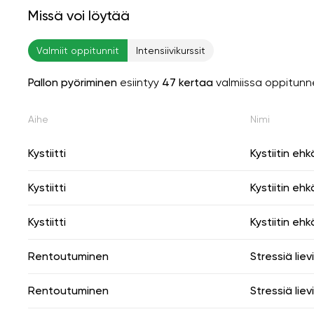
Missä voi löytää
Valmiit oppitunnit
Intensiivikurssit
Pallon pyöriminen
esiintyy
47 kertaa
valmiissa oppitunn
Aihe
Nimi
Kystiitti
Kystiitin ehk
Kystiitti
Kystiitin ehk
Kystiitti
Kystiitin ehk
Rentoutuminen
Stressiä liev
Rentoutuminen
Stressiä liev