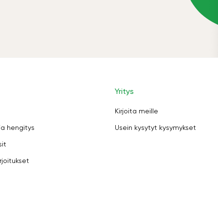
Yritys
Kirjoita meille
ja hengitys
Usein kysytyt kysymykset
sit
rjoitukset