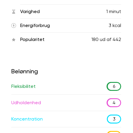
Varighed
1 minut
Energiforbrug
3 kcal
Popularitet
180
ud af
442
Belønning
Fleksibilitet
6
Udholdenhed
4
Koncentration
3