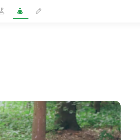
Konkyliestilling
1 min
sjælens flugt
01:44