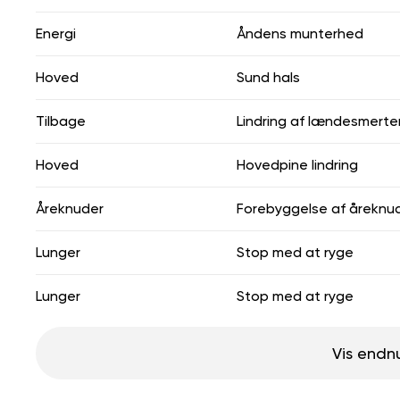
Energi
Åndens munterhed
Hoved
Sund hals
Tilbage
Lindring af lændesmerte
Hoved
Hovedpine lindring
Åreknuder
Forebyggelse af åreknu
Lunger
Stop med at ryge
Lunger
Stop med at ryge
Vis endn