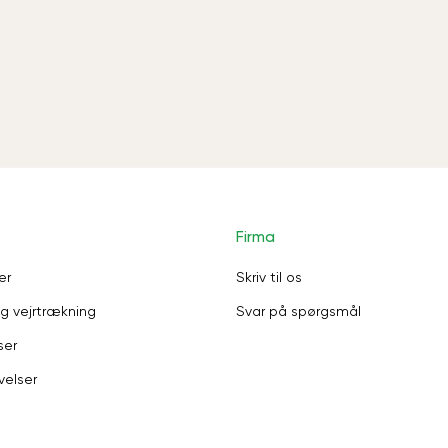
Firma
er
Skriv til os
g vejrtrækning
Svar på spørgsmål
ser
velser