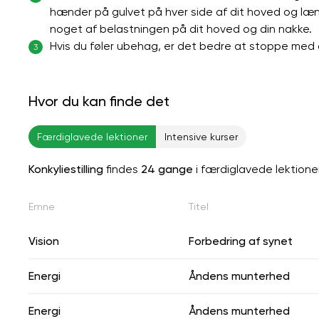
hænder på gulvet på hver side af dit hoved og læne
noget af belastningen på dit hoved og din nakke.
Hvis du føler ubehag, er det bedre at stoppe med 
3
Hvor du kan finde det
Færdiglavede lektioner
Intensive kurser
Konkyliestilling
findes
24 gange
i færdiglavede lektione
Emne
Titel
Vision
Forbedring af synet
Energi
Åndens munterhed
Energi
Åndens munterhed