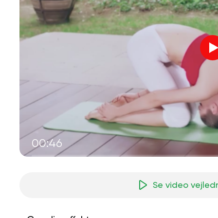
00:46
Se video vejled