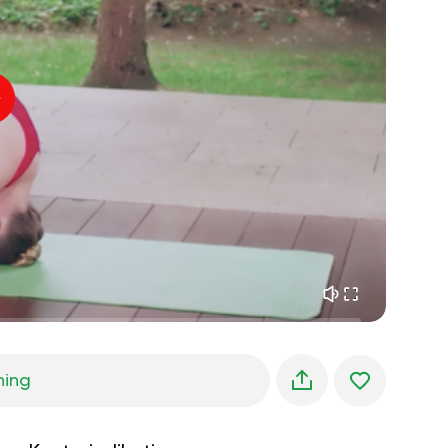
indre fred
01:27
morgendrømme
01:34
skovens kølighed
05:00
Instruktørens stemme
sommerregn
02:00
bjergstilhed
02:00
havbrise
02:00
vindens stemme
02:00
forårsskov
02:00
ning