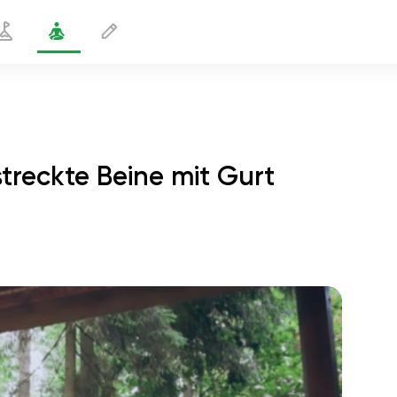
reckte Beine mit Gurt
übung für gestreckte Beine mit Gurt
1 min
flucht der seele
01:44