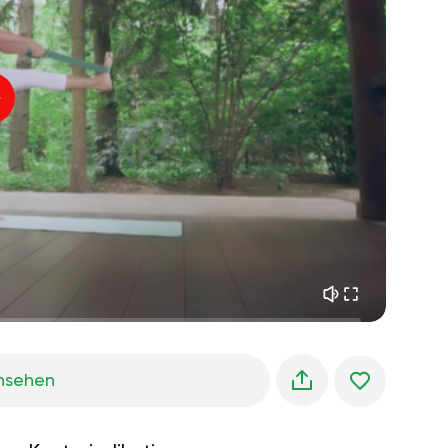
innerer frieden
01:27
morgenträume
01:34
waldkühlung
05:00
Instruktor-Stimme
sommerregen
02:00
bergstille
02:00
seebrise
02:00
die stimme des winds
02:00
frühlingswald
02:00
nsehen