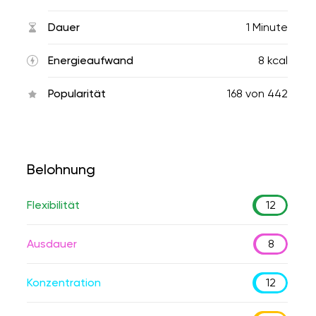
Dauer
1 Minute
Energieaufwand
8 kcal
Popularität
168
von
442
Belohnung
Flexibilität
12
Ausdauer
8
Konzentration
12