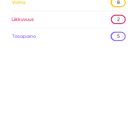
Voima
8
Liikkuvuus
2
Tasapaino
5