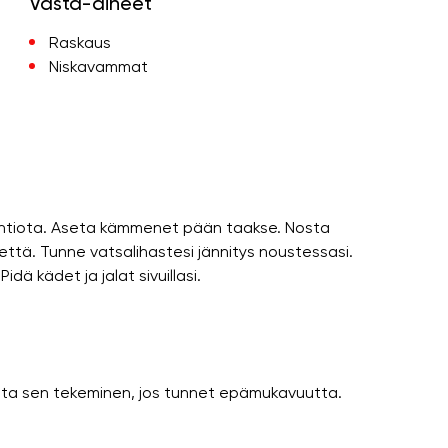
Vasta-aiheet
Raskaus
Niskavammat
le lantiota. Aseta kämmenet pään taakse. Nosta
iikettä. Tunne vatsalihastesi jännitys noustessasi.
idä kädet ja jalat sivuillasi.
peta sen tekeminen, jos tunnet epämukavuutta.