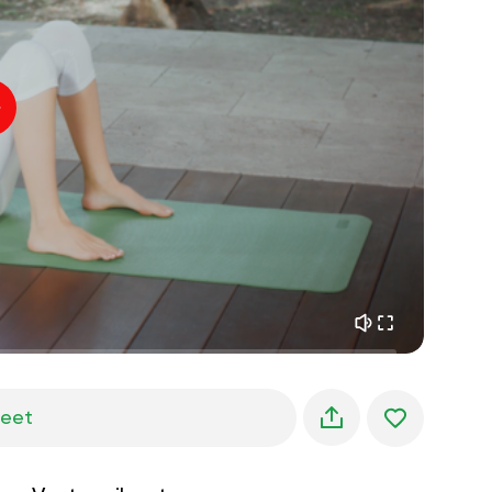
sisäinen rauha
01:27
aamun unelmat
01:34
metsän viileys
05:00
Ohjaajan ääni
kesäsade
02:00
vuoren hiljaisuus
02:00
merituuli
02:00
tuulen ääni
02:00
kevätmetsä
02:00
jeet