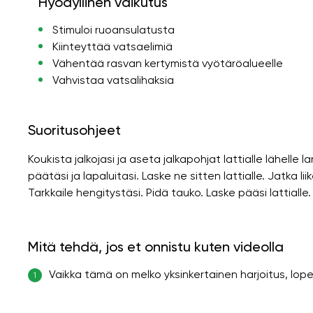
Hyödyllinen vaikutus
Stimuloi ruoansulatusta
Kiinteyttää vatsaelimiä
Vähentää rasvan kertymistä vyötäröalueelle
Vahvistaa vatsalihaksia
Suoritusohjeet
Koukista jalkojasi ja aseta jalkapohjat lattialle lähel
päätäsi ja lapaluitasi. Laske ne sitten lattialle. Jatka l
Tarkkaile hengitystäsi. Pidä tauko. Laske pääsi lattialle. P
Mitä tehdä, jos et onnistu kuten videolla
Vaikka tämä on melko yksinkertainen harjoitus, lo
1