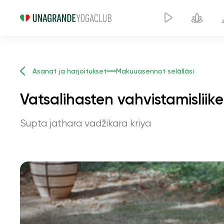
Asanat ja harjoitukset
Makuuasennot selälläsi
Vatsalihasten vahvistamisliike
Supta jathara vadžikara kriya