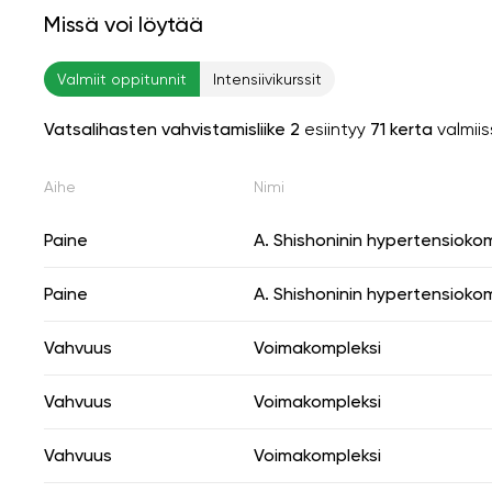
Missä voi löytää
Valmiit oppitunnit
Intensiivikurssit
Vatsalihasten vahvistamisliike 2
esiintyy
71 kerta
valmii
Aihe
Nimi
Paine
A. Shishoninin hypertensioko
Paine
A. Shishoninin hypertensioko
Vahvuus
Voimakompleksi
Vahvuus
Voimakompleksi
Vahvuus
Voimakompleksi