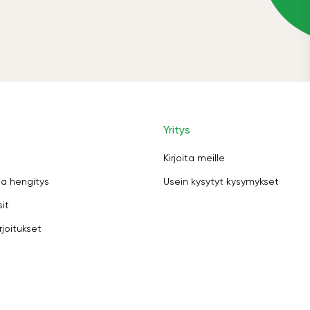
Yritys
Kirjoita meille
ja hengitys
Usein kysytyt kysymykset
sit
rjoitukset