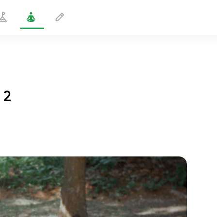
 2
Vatsalihasten vahvistamisliike 2
1 min
sielun lento
01:44