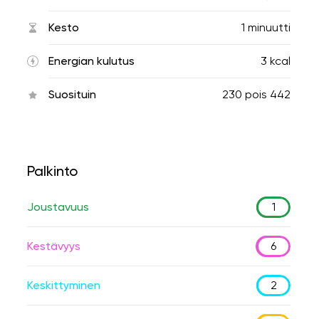
Kesto
1 minuutti
Energian kulutus
3 kcal
Suosituin
230
pois
442
Palkinto
Joustavuus
1
Kestävyys
6
Keskittyminen
2