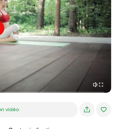
paix intérieure
01:27
rêves du matin
01:34
fraîcheur de la forêt
05:00
Voix de l'instructeur
pluie d'été
02:00
silence des montagnes
02:00
brise de mer
02:00
la voix du vent
02:00
forêt de printemps
02:00
on vidéo