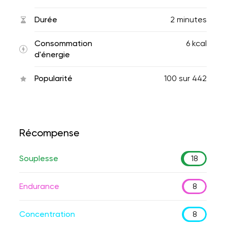
Durée
2 minutes
Consommation
6 kcal
d'énergie
Popularité
100
sur
442
Récompense
Souplesse
18
Endurance
8
Concentration
8