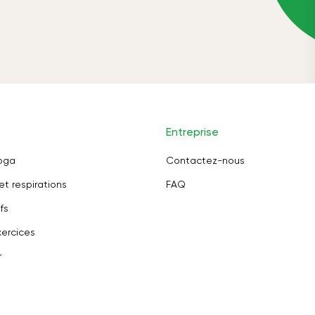
Entreprise
oga
Contactez-nous
et respirations
FAQ
fs
ercices
r