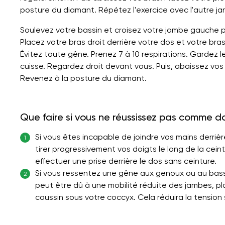
posture du diamant. Répétez l'exercice avec l'autre j
Soulevez votre bassin et croisez votre jambe gauche 
Placez votre bras droit derrière votre dos et votre br
Évitez toute gêne. Prenez 7 à 10 respirations. Gardez l
cuisse. Regardez droit devant vous. Puis, abaissez vos
Revenez à la posture du diamant.
Que faire si vous ne réussissez pas comme d
Si vous êtes incapable de joindre vos mains derriè
1
tirer progressivement vos doigts le long de la ceint
effectuer une prise derrière le dos sans ceinture.
Si vous ressentez une gêne aux genoux ou au bass
2
peut être dû à une mobilité réduite des jambes, pla
coussin sous votre coccyx. Cela réduira la tension 